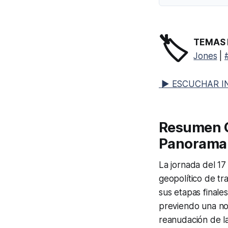
🏷️
TEMAS 
Jones
|
▶ ESCUCHAR I
Resumen Ge
Panorama 
La jornada del 17
geopolítico de tr
sus etapas finale
previendo una nor
reanudación de la