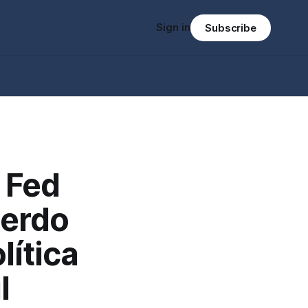
Sign in
Subscribe
 Fed
uerdo
lítica
l