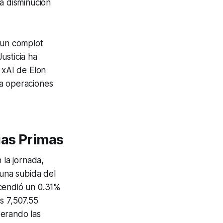
ra disminución
 un complot
usticia ha
 xAI de Elon
 a operaciones
ias Primas
la jornada,
 una subida del
scendió un 0.31%
s 7,507.55
derando las