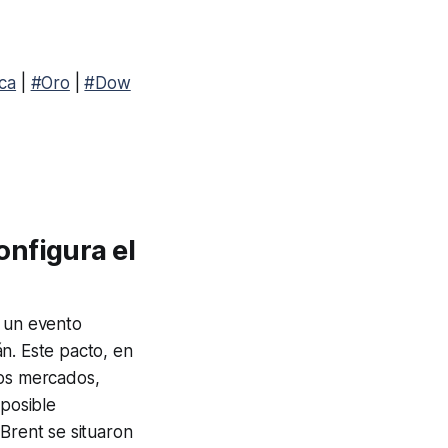
ca
|
#Oro
|
#Dow
nfigura el
e un evento
n. Este pacto, en
los mercados,
 posible
 Brent se situaron