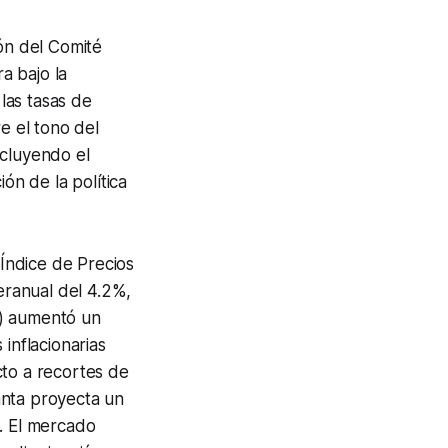
ión del Comité
a bajo la
las tasas de
e el tono del
ncluyendo el
ón de la política
Índice de Precios
ranual del 4.2%,
e) aumentó un
inflacionarias
cto a recortes de
anta proyecta un
6. El mercado