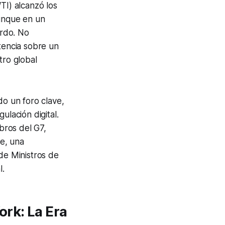
TI) alcanzó los
unque en un
erdo. No
tencia sobre un
tro global
do un foro clave,
ulación digital.
bros del G7,
te, una
de Ministros de
l.
rk: La Era