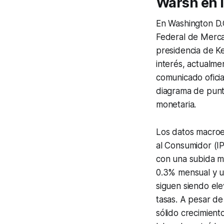
Warsh en 
En Washington D.C
Federal de Merca
presidencia de K
interés, actualme
comunicado oficia
diagrama de punto
monetaria.
Los datos macroe
al Consumidor (I
con una subida m
0.3% mensual y un
siguen siendo ele
tasas. A pesar d
sólido crecimient