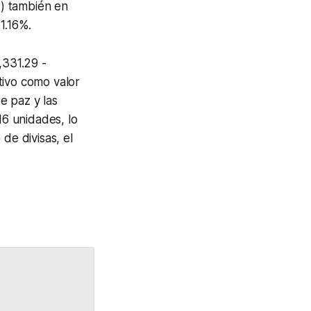
) también en
1.16%.
,331.29 -
tivo como valor
e paz y las
16 unidades, lo
de divisas, el