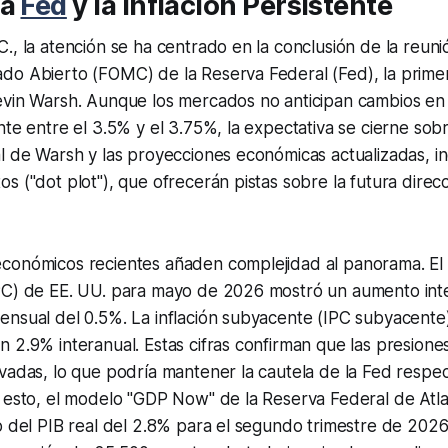
la
Fed
y la Inflación Persistente
., la atención se ha centrado en la conclusión de la reun
do Abierto (FOMC) de la Reserva Federal (Fed), la primer
evin Warsh. Aunque los mercados no anticipan cambios en 
nte entre el 3.5% y el 3.75%, la expectativa se cierne sobr
l de Warsh y las proyecciones económicas actualizadas, i
s ("dot plot"), que ofrecerán pistas sobre la futura direcci
conómicos recientes añaden complejidad al panorama. El 
PC) de EE. UU. para mayo de 2026 mostró un aumento inte
ensual del 0.5%. La inflación subyacente (IPC subyacent
 2.9% interanual. Estas cifras confirman que las presiones 
vadas, lo que podría mantener la cautela de la Fed respe
e esto, el modelo "GDP Now" de la Reserva Federal de Atl
o del PIB real del 2.8% para el segundo trimestre de 202