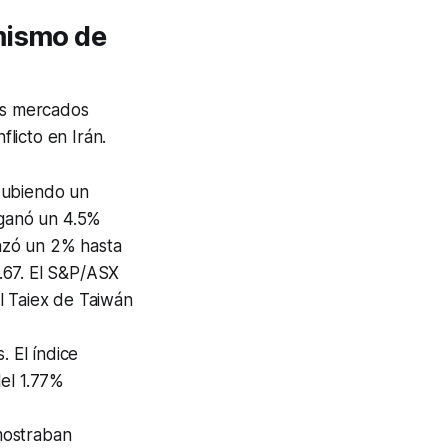
mismo de
los mercados
flicto en Irán.
ubiendo un
ganó un 4.5%
zó un 2% hasta
.67. El S&P/ASX
l Taiex de Taiwán
 El índice
el 1.77%
ostraban