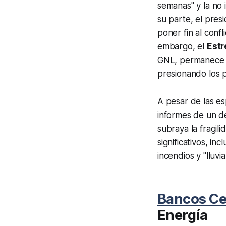
semanas" y la no 
su parte, el pres
poner fin al conf
embargo, el
Estr
GNL, permanece c
presionando los pr
A pesar de las es
informes de un d
subraya la fragi
significativos, i
incendios y "lluv
Bancos Ce
Energía