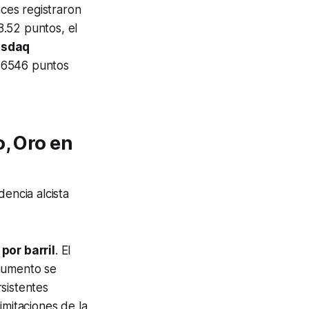
ices registraron
8.52 puntos, el
sdaq
a 6546 puntos
o, Oro en
encia alcista
por barril
. El
 aumento se
sistentes
imitaciones de la