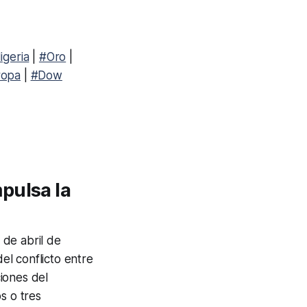
igeria
|
#Oro
|
ropa
|
#Dow
pulsa la
 de abril de
l conflicto entre
iones del
s o tres