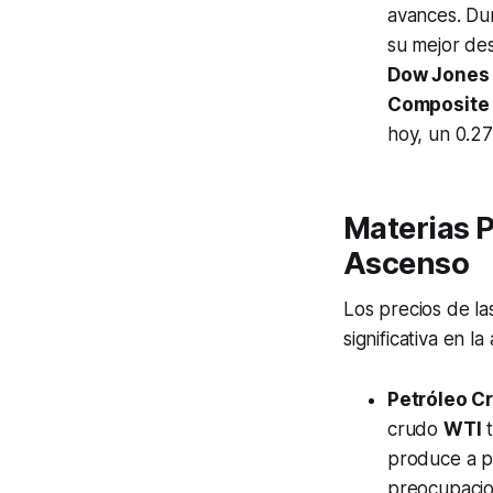
avances. Dur
su mejor de
Dow Jones 
Composite
hoy, un 0.27
Materias P
Ascenso
Los precios de la
significativa en l
Petróleo C
crudo
WTI
t
produce a pe
preocupacion