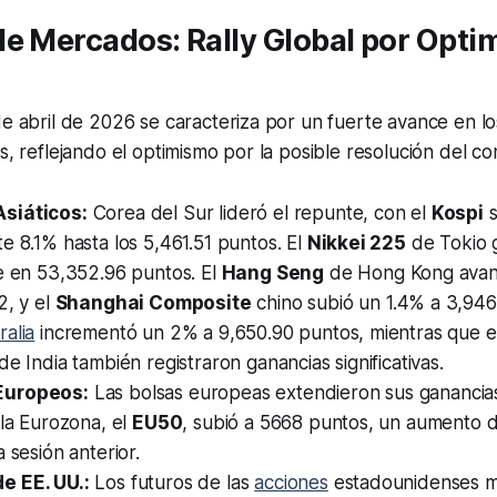
e Mercados: Rally Global por Opti
de abril de 2026 se caracteriza por un fuerte avance en 
s, reflejando el optimismo por la posible resolución del con
siáticos:
Corea del Sur lideró el repunte, con el
Kospi
s
e 8.1% hasta los 5,461.51 puntos. El
Nikkei 225
de Tokio 
e en 53,352.96 puntos. El
Hang Seng
de Hong Kong avan
2, y el
Shanghai Composite
chino subió un 1.4% a 3,946
ralia
incrementó un 2% a 9,650.90 puntos, mientras que e
de India también registraron ganancias significativas.
Europeos:
Las bolsas europeas extendieron sus ganancias.
 la Eurozona, el
EU50
, subió a 5668 puntos, un aumento d
a sesión anterior.
e EE. UU.:
Los futuros de las
acciones
estadounidenses m