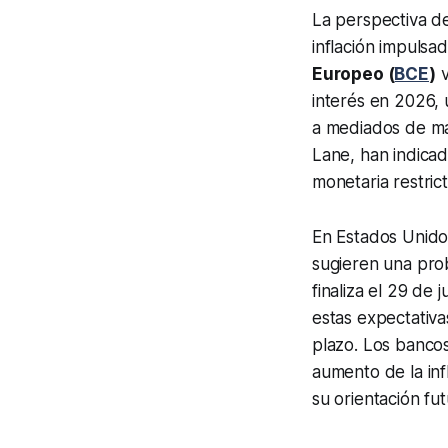
La perspectiva d
inflación impulsa
Europeo (
BCE
)
v
interés en 2026, 
a mediados de mar
Lane, han indicad
monetaria restric
En Estados Unidos
sugieren una pro
finaliza el 29 de
estas expectativa
plazo. Los bancos
aumento de la inf
su orientación fut