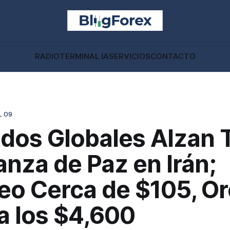
RADIO
TERMINAL IA
SERVICIOS
CONTACTO
L 09
dos Globales Alzan 
nza de Paz en Irán;
eo Cerca de $105, O
a los $4,600