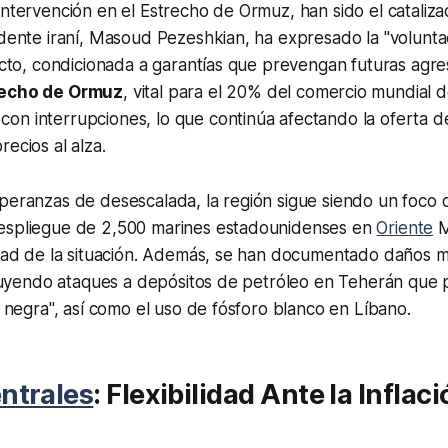
intervención en el Estrecho de Ormuz, han sido el catalizad
idente iraní, Masoud Pezeshkian, ha expresado la "volunta
licto, condicionada a garantías que prevengan futuras agre
echo de Ormuz
, vital para el 20% del comercio mundial 
on interrupciones, lo que continúa afectando la oferta d
ecios al alza.
peranzas de desescalada, la región sigue siendo un foco 
espliegue de 2,500 marines estadounidenses en
Oriente
M
lidad de la situación. Además, se han documentado daños 
ncluyendo ataques a depósitos de petróleo en Teherán que
ia negra", así como el uso de fósforo blanco en Líbano.
ntrales
: Flexibilidad Ante la Inflac