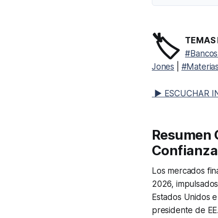
🏷️
TEMAS 
#Bancos
Jones
|
#Materias
▶ ESCUCHAR I
Resumen Ge
Confianza
Los mercados fin
2026, impulsados 
Estados Unidos e 
presidente de EE.