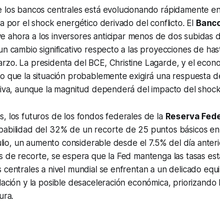
e los bancos centrales está evolucionando rápidamente en
da por el shock energético derivado del conflicto. El
Banco
e ahora a los inversores anticipar menos de dos subidas d
un cambio significativo respecto a las proyecciones de ha
zo. La presidenta del BCE, Christine Lagarde, y el economi
o que la situación probablemente exigirá una respuesta de
tiva, aunque la magnitud dependerá del impacto del shock
, los futuros de los fondos federales de la
Reserva Fede
babilidad del 32% de un recorte de 25 puntos básicos en
 julio, un aumento considerable desde el 7.5% del día anter
s de recorte, se espera que la Fed mantenga las tasas est
 centrales a nivel mundial se enfrentan a un delicado equil
lación y la posible desaceleración económica, priorizando la
ura.