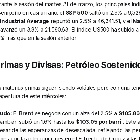
ante la sesión del martes 31 de marzo, los principales índ
sempeño en casi un año: el
S&P 500
saltó un 2.9% a 6,52
Industrial Average
repuntó un 2.5% a 46,341.51, y el
Na
avanzó un 3.8% a 21,590.63. El índice US500 ha subido 
% más que en la sesión anterior.
rimas y Divisas: Petróleo Sostenid
s materias primas siguen siendo volátiles pero con una tend
a apertura de este miércoles:
rudo:
El
Brent
se negocia con un alza del 2.5% a
$105.86 
ambién subió un 1.6% hasta los
$103.05 por barril
. Este
sar de las esperanzas de desescalada, reflejando las per
es por las interrupciones en el Estrecho de Ormuz y las l