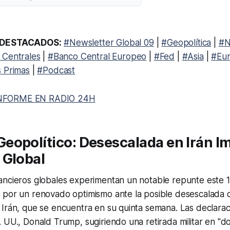
DESTACADOS:
#Newsletter Global 09
|
#Geopolítica
|
#N
 Centrales
|
#Banco Central Europeo
|
#Fed
|
#Asia
|
#Eu
 Primas
|
#Podcast
NFORME EN RADIO 24H
opolítico: Desescalada en Irán Im
 Global
ancieros globales experimentan un notable repunte este 1
por un renovado optimismo ante la posible desescalada de
Irán, que se encuentra en su quinta semana. Las declarac
 UU., Donald Trump, sugiriendo una retirada militar en "do