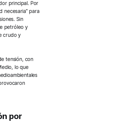
or principal. Por
d necesaria" para
siones. Sin
de petróleo y
e crudo y
de tensión, con
edio, lo que
medioambientales
 provocaron
ión por