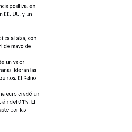
ia positiva, en
n EE. UU. y un
tiza al alza, con
 14 de mayo de
e un valor
anas lideran las
puntos. El Reino
na euro creció un
én del 0.1%. El
iste por las