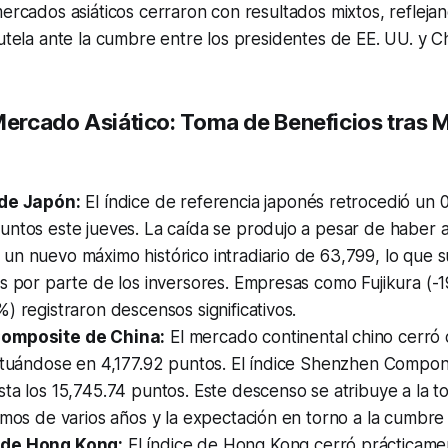
mercados asiáticos cerraron con resultados mixtos, reflej
autela ante la cumbre entre los presidentes de EE. UU. y Ch
 Mercado Asiático: Toma de Beneficios tras
de Japón:
El índice de referencia japonés retrocedió un 
untos este jueves. La caída se produjo a pesar de haber 
un nuevo máximo histórico intradiario de 63,799, lo que 
s por parte de los inversores. Empresas como Fujikura (-
) registraron descensos significativos.
omposite de China:
El mercado continental chino cerró
situándose en 4,177.92 puntos. El índice Shenzhen Compo
ta los 15,745.74 puntos. Este descenso se atribuye a la t
imos de varios años y la expectación en torno a la cumbre
de Hong Kong:
El índice de Hong Kong cerró prácticamen