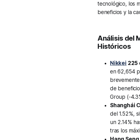
tecnológico, los 
beneficios y la c
Análisis del
Históricos
Nikkei
225 
en 62,654 p
brevemente 
de beneficio
Group (-4.3%
Shanghái C
del 1.52%, 
un 2.14% has
tras los máx
Hang Seng 