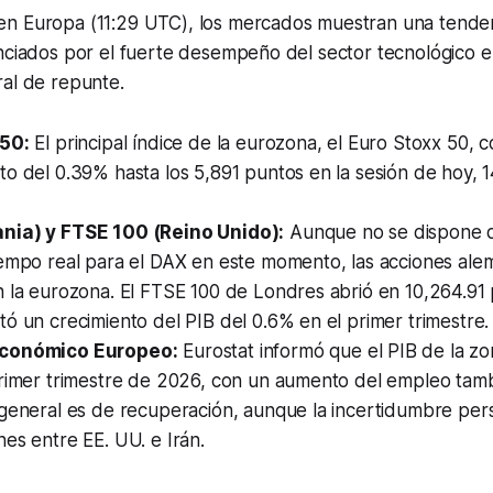
n Europa (11:29 UTC), los mercados muestran una tendenc
nciados por el fuerte desempeño del sector tecnológico e
ral de repunte.
 50:
El principal índice de la eurozona, el Euro Stoxx 50, co
to del 0.39% hasta los 5,891 puntos en la sesión de hoy,
nia) y FTSE 100 (Reino Unido):
Aunque no se dispone d
empo real para el DAX en este momento, las acciones alem
 la eurozona. El FTSE 100 de Londres abrió en 10,264.91 
ó un crecimiento del PIB del 0.6% en el primer trimestre.
conómico Europeo:
Eurostat informó que el PIB de la zo
rimer trimestre de 2026, con un aumento del empleo tambi
general es de recuperación, aunque la incertidumbre pers
es entre EE. UU. e Irán.