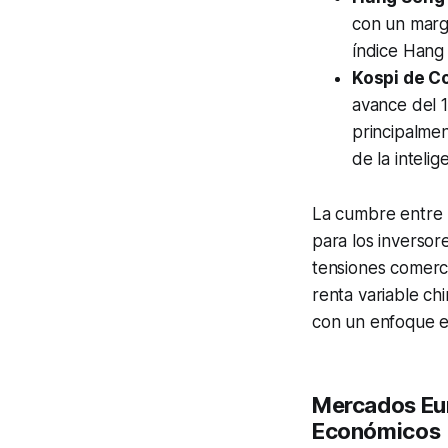
con un marg
índice Hang
Kospi de Co
avance del 
principalme
de la intelige
La cumbre entre l
para los inversor
tensiones comerci
renta variable chi
con un enfoque e
Mercados Eur
Económicos