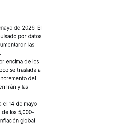
e mayo de 2026. El
pulsado por datos
aumentaron las
.
or encima de los
oco se traslada a
 incremento del
n Irán y las
a el 14 de mayo
o de los 5,000-
 inflación global