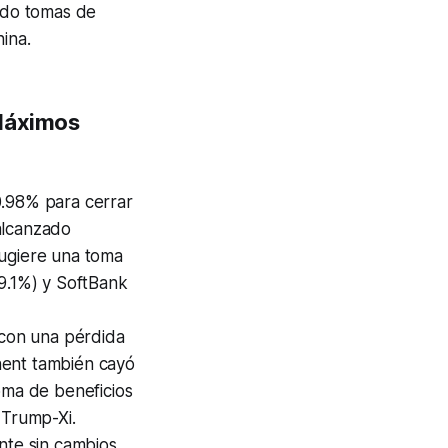
ando tomas de
ina.
 Máximos
0.98% para cerrar
alcanzado
sugiere una toma
19.1%) y SoftBank
 con una pérdida
nent también cayó
oma de beneficios
 Trump-Xi.
te sin cambios,