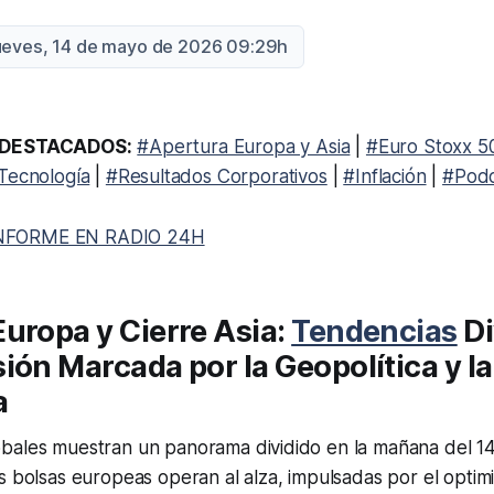
Jueves, 14 de mayo de 2026 09:29h
DESTACADOS:
#Apertura Europa y Asia
|
#Euro Stoxx 5
Tecnología
|
#Resultados Corporativos
|
#Inflación
|
#Podc
NFORME EN RADIO 24H
uropa y Cierre Asia:
Tendencias
Di
ión Marcada por la Geopolítica y la
a
bales muestran un panorama dividido en la mañana del 1
s bolsas europeas operan al alza, impulsadas por el optim