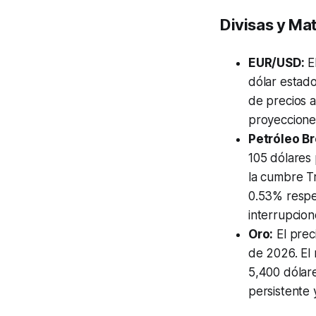
Divisas y Mat
EUR/USD:
El
dólar estad
de precios a
proyeccione
Petróleo Br
105 dólares 
la cumbre Tr
0.53% respec
interrupcion
Oro:
El prec
de 2026. El 
5,400 dólar
persistente 