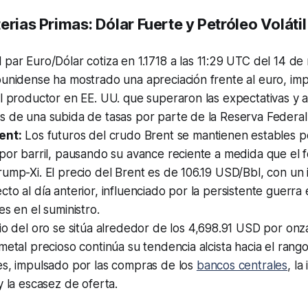
erias Primas: Dólar Fuerte y Petróleo Volátil
 par Euro/Dólar cotiza en 1.1718 a las 11:29 UTC del 14 d
ounidense ha mostrado una apreciación frente al euro, im
l productor en EE. UU. que superaron las expectativas y 
s de una subida de tasas por parte de la Reserva Federal
ent:
Los futuros del crudo Brent se mantienen estables p
por barril, pausando su avance reciente a medida que el f
ump-Xi. El precio del Brent es de 106.19 USD/Bbl, con un
to al día anterior, influenciado por la persistente guerra e
es en el suministro.
io del oro se sitúa alrededor de los 4,698.91 USD por onz
metal precioso continúa su tendencia alcista hacia el rang
es, impulsado por las compras de los
bancos centrales
, la
y la escasez de oferta.