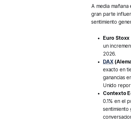
A media mañana e
gran parte influe
sentimiento gene
Euro Stoxx
un incremen
2026.
DAX
(Alema
exacto en ti
ganancias en
Unido report
Contexto E
0.1% en el p
sentimiento 
conversacion