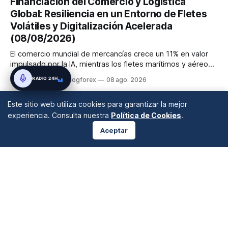
Financiación del Comercio y Logística
EE. UU. tras un informe de empleo más débil. El petróleo se
Global: Resiliencia en un Entorno de Fletes
mantuvo al ...
Volátiles y Digitalización Acelerada
(08/08/2026)
El comercio mundial de mercancías crece un 11% en valor
impulsado por la IA, mientras los fletes marítimos y aéreos
mantienen su volatilidad y precios elevados por
RADIO 24H
By Administracion Blogforex
08 ago. 2026
disrupciones geopolíticas y congestión. La financiación del
comercio, que depende en un 90% del crédito, se digitaliza
Este sitio web utiliza cookies para garantizar la mejor
y el mercado...
experiencia. Consulta nuestra
Política de Cookies
.
Aceptar
ANÁLISIS DE MERCADOS
Desde 2008 en A Coruña, Galicia, España |
info@blogforex.es
QUIÉNES SOMOS
AVISO LEGAL
PRIVACIDAD
COOKIES
© 2026 BlogForex.es.