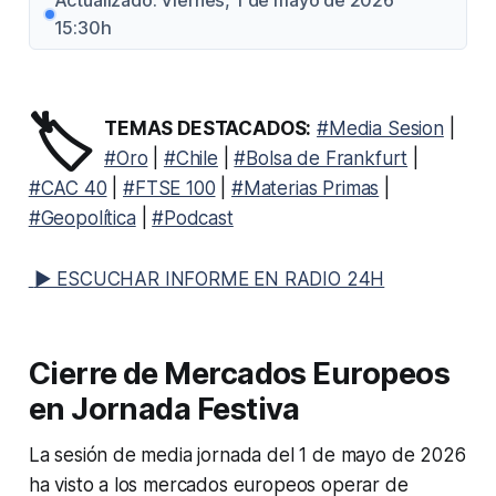
Actualizado: Viernes, 1 de mayo de 2026
15:30h
🏷️
TEMAS DESTACADOS:
#Media Sesion
|
#Oro
|
#Chile
|
#Bolsa de Frankfurt
|
#CAC 40
|
#FTSE 100
|
#Materias Primas
|
#Geopolítica
|
#Podcast
▶ ESCUCHAR INFORME EN RADIO 24H
Cierre de Mercados Europeos
en Jornada Festiva
La sesión de media jornada del 1 de mayo de 2026
ha visto a los mercados europeos operar de