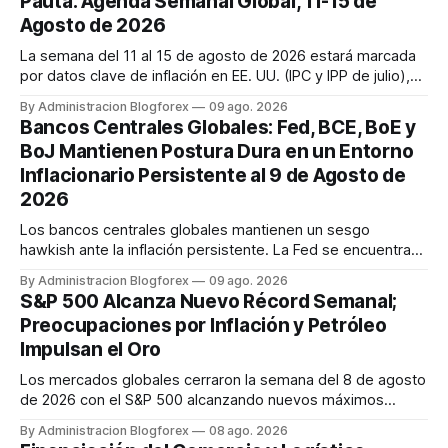
Pauta: Agenda Semanal Global, 11-15 de
Agosto de 2026
La semana del 11 al 15 de agosto de 2026 estará marcada
por datos clave de inflación en EE. UU. (IPC y IPP de julio),
discursos de la Fed y ventas minoristas, así como la
By Administracion Blogforex
09 ago. 2026
decisión de tipos del RBA y la estimación del PIB del Reino
Bancos Centrales Globales: Fed, BCE, BoE y
Unido. Los mercados cierran la semana con un sentimiento
BoJ Mantienen Postura Dura en un Entorno
mixto, ...
Inflacionario Persistente al 9 de Agosto de
2026
Los bancos centrales globales mantienen un sesgo
hawkish ante la inflación persistente. La Fed se encuentra
dividida, pero se espera una subida en septiembre. El BCE
By Administracion Blogforex
09 ago. 2026
también se inclina hacia una subida de tasas en septiembre.
S&P 500 Alcanza Nuevo Récord Semanal;
El Banco de Inglaterra mantiene su tasa, pero con un comité
Preocupaciones por Inflación y Petróleo
dividido ...
Impulsan el Oro
Los mercados globales cerraron la semana del 8 de agosto
de 2026 con el S&P 500 alcanzando nuevos máximos
históricos impulsado por el sector tecnológico y la IA. La
By Administracion Blogforex
08 ago. 2026
renta fija vio una caída en los rendimientos del Tesoro de