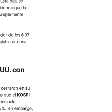
Esta baja se
iriendo que la
o simplemente
edor de los 6.07
egistrando una
 UU. con
e cerraron en su
as que el
KOSPI
incipales
5%. Sin embargo,