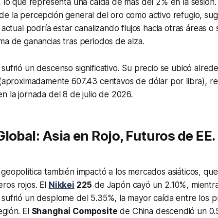
, lo que representa una caída de más del 2% en la sesión. 
e la percepción general del oro como activo refugio, sug
o actual podría estar canalizando flujos hacia otras áreas 
ma de ganancias tras periodos de alza.
sufrió un descenso significativo. Su precio se ubicó alred
 (aproximadamente 607.43 centavos de dólar por libra), r
n la jornada del 8 de julio de 2026.
lobal: Asia en Rojo, Futuros de EE.
geopolítica también impactó a los mercados asiáticos, qu
ros rojos. El
Nikkei
225
de Japón cayó un 2.10%, mientr
sufrió un desplome del 5.35%, la mayor caída entre los pr
egión. El
Shanghai Composite
de China descendió un 0.