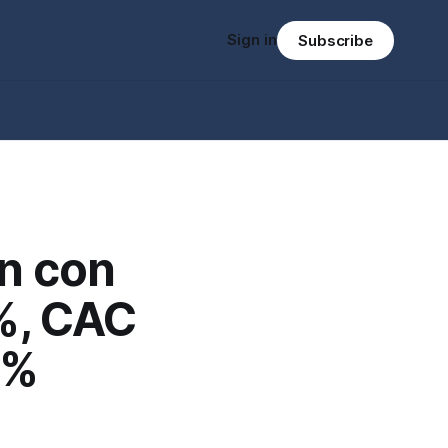
Sign in
Subscribe
n con
%, CAC
3%