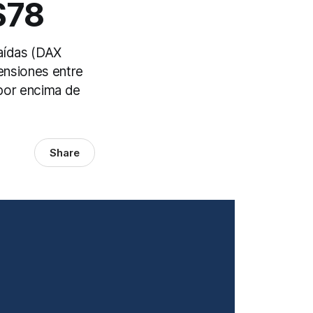
$78
aídas (DAX
ensiones entre
 por encima de
Share