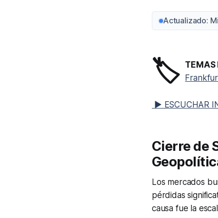
Actualizado: M
🏷️
TEMAS 
Frankfur
▶ ESCUCHAR I
Cierre de 
Geopolíti
Los mercados burs
pérdidas significa
causa fue la esca