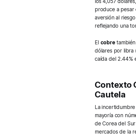
los 4,057 dólares
produce a pesar d
aversión al riesg
reflejando una to
El
cobre
también 
dólares por libra
caída del 2.44% e
Contexto G
Cautela
La incertidumbre 
mayoría con núme
de Corea del Sur 
mercados de la r