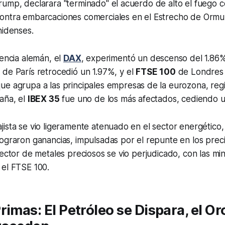
ump, declarara "terminado" el acuerdo de alto el fuego co
ontra embarcaciones comerciales en el Estrecho de Ormuz
nidenses.
rencia alemán, el
DAX
, experimentó un descenso del 1.86% 
0
de París retrocedió un 1.97%, y el
FTSE 100
de Londres 
que agrupa a las principales empresas de la eurozona, reg
aña, el
IBEX 35
fue uno de los más afectados, cediendo 
jista se vio ligeramente atenuado en el sector energétic
ograron ganancias, impulsadas por el repunte en los preci
sector de metales preciosos se vio perjudicado, con las m
 el FTSE 100.
imas: El Petróleo se Dispara, el Oro