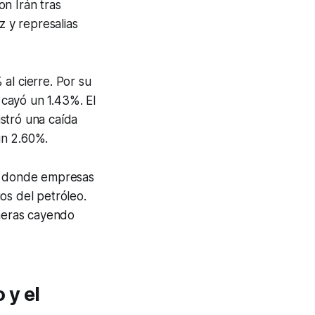
n Irán tras
 y represalias
al cierre. Por su
cayó un 1.43%. El
istró una caída
un 2.60%.
o, donde empresas
os del petróleo.
ineras cayendo
 y el