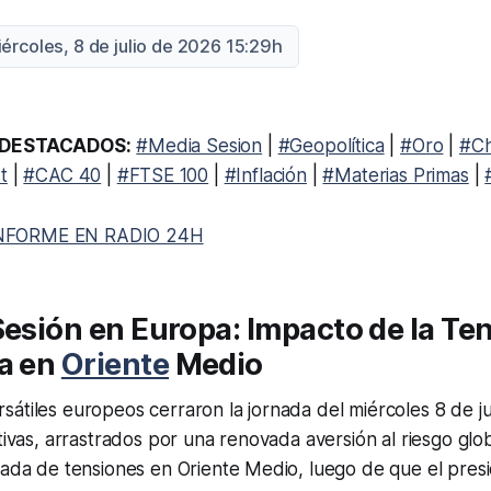
iércoles, 8 de julio de 2026 15:29h
DESTACADOS:
#Media Sesion
|
#Geopolítica
|
#Oro
|
#Ch
t
|
#CAC 40
|
#FTSE 100
|
#Inflación
|
#Materias Primas
|
NFORME EN RADIO 24H
Sesión en Europa: Impacto de la Te
ca en
Oriente
Medio
átiles europeos cerraron la jornada del miércoles 8 de j
tivas, arrastrados por una renovada aversión al riesgo glob
lada de tensiones en Oriente Medio, luego de que el pres