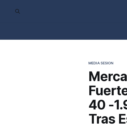
MEDIA SESION
Merca
Fuert
40 -1
Tras E