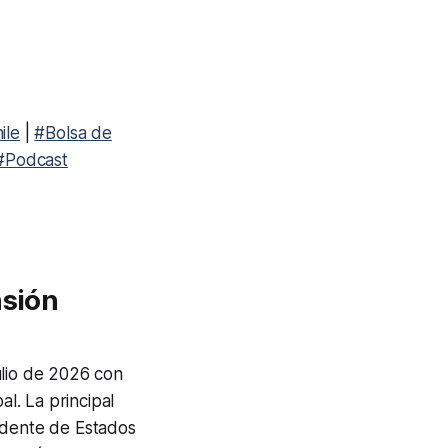
ile
|
#Bolsa de
#Podcast
nsión
ulio de 2026 con
al. La principal
idente de Estados