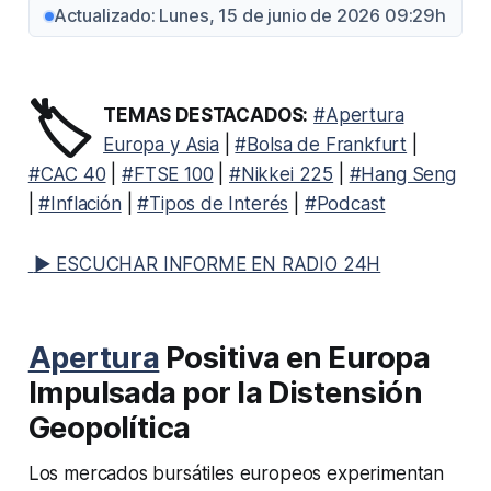
Actualizado: Lunes, 15 de junio de 2026 09:29h
🏷️
TEMAS DESTACADOS:
#Apertura
Europa y Asia
|
#Bolsa de Frankfurt
|
#CAC 40
|
#FTSE 100
|
#Nikkei 225
|
#Hang Seng
|
#Inflación
|
#Tipos de Interés
|
#Podcast
▶ ESCUCHAR INFORME EN RADIO 24H
Apertura
Positiva en Europa
Impulsada por la Distensión
Geopolítica
Los mercados bursátiles europeos experimentan