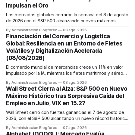
Impulsan el Oro
Los mercados globales cerraron la semana del 8 de agosto
de 2026 con el S&P 500 alcanzando nuevos máximos
históricos impulsado por el sector tecnológico y la IA. La
By Administracion Blogforex
08 ago. 2026
renta fija vio una caída en los rendimientos del Tesoro de
Financiación del Comercio y Logística
EE. UU. tras un informe de empleo más débil. El petróleo se
Global: Resiliencia en un Entorno de Fletes
mantuvo al ...
Volátiles y Digitalización Acelerada
(08/08/2026)
El comercio mundial de mercancías crece un 11% en valor
impulsado por la IA, mientras los fletes marítimos y aéreos
mantienen su volatilidad y precios elevados por
By Administracion Blogforex
08 ago. 2026
disrupciones geopolíticas y congestión. La financiación del
Wall Street Cierra al Alza: S&P 500 en Nuevo
comercio, que depende en un 90% del crédito, se digitaliza
Máximo Histórico tras Sorpresiva Caída del
y el mercado...
Empleo en Julio, VIX en 15.27
Wall Street cerró con fuertes ganancias el 7 de agosto de
2026, con el S&P 500 alcanzando un nuevo récord histórico
de 7,757.64 puntos (+0.6%). El Dow Jones subió 0.3% a
By Administracion Blogforex
07 ago. 2026
54,036.93 y el Nasdaq Composite escaló 1.3% a 26,690.62.
Alphabet (GOOGL): Mercado Evalúa