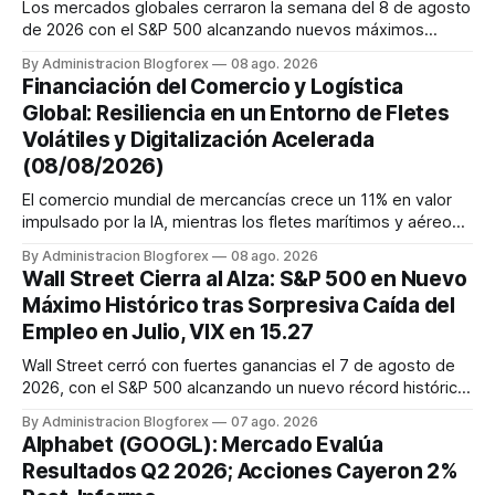
Los mercados globales cerraron la semana del 8 de agosto
de 2026 con el S&P 500 alcanzando nuevos máximos
históricos impulsado por el sector tecnológico y la IA. La
By Administracion Blogforex
08 ago. 2026
renta fija vio una caída en los rendimientos del Tesoro de
Financiación del Comercio y Logística
EE. UU. tras un informe de empleo más débil. El petróleo se
Global: Resiliencia en un Entorno de Fletes
mantuvo al ...
Volátiles y Digitalización Acelerada
(08/08/2026)
El comercio mundial de mercancías crece un 11% en valor
impulsado por la IA, mientras los fletes marítimos y aéreos
mantienen su volatilidad y precios elevados por
By Administracion Blogforex
08 ago. 2026
disrupciones geopolíticas y congestión. La financiación del
Wall Street Cierra al Alza: S&P 500 en Nuevo
comercio, que depende en un 90% del crédito, se digitaliza
Máximo Histórico tras Sorpresiva Caída del
y el mercado...
Empleo en Julio, VIX en 15.27
Wall Street cerró con fuertes ganancias el 7 de agosto de
2026, con el S&P 500 alcanzando un nuevo récord histórico
de 7,757.64 puntos (+0.6%). El Dow Jones subió 0.3% a
By Administracion Blogforex
07 ago. 2026
54,036.93 y el Nasdaq Composite escaló 1.3% a 26,690.62.
Alphabet (GOOGL): Mercado Evalúa
El impulso provino de un informe de empleo de julio
Resultados Q2 2026; Acciones Cayeron 2%
inesperadamente ...