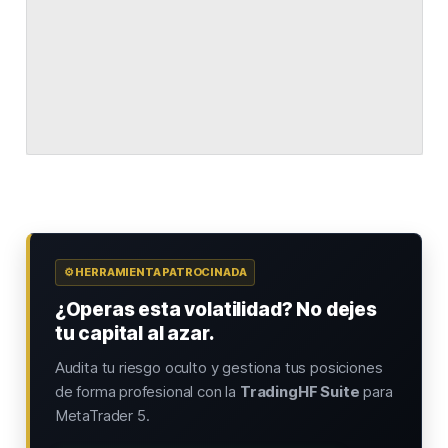
⚙️ HERRAMIENTA PATROCINADA
¿Operas esta volatilidad? No dejes
tu capital al azar.
Audita tu riesgo oculto y gestiona tus posiciones
de forma profesional con la
TradingHF Suite
para
MetaTrader 5.