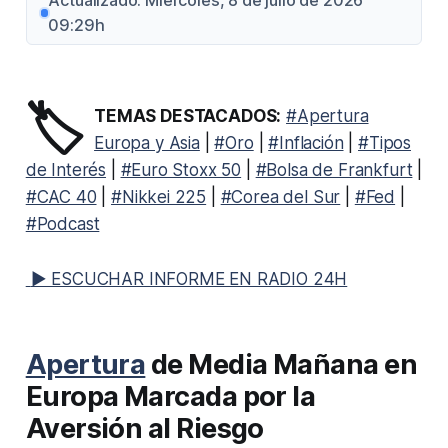
Actualizado: Miércoles, 8 de julio de 2026
09:29h
🏷️
TEMAS DESTACADOS:
#Apertura
Europa y Asia
|
#Oro
|
#Inflación
|
#Tipos
de Interés
|
#Euro Stoxx 50
|
#Bolsa de Frankfurt
|
#CAC 40
|
#Nikkei 225
|
#Corea del Sur
|
#Fed
|
#Podcast
▶ ESCUCHAR INFORME EN RADIO 24H
Apertura
de Media Mañana en
Europa Marcada por la
Aversión al Riesgo