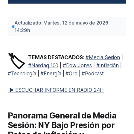
Actualizado: Martes, 12 de mayo de 2026
14:29h
🏷️
TEMAS DESTACADOS:
#Media Sesion
|
#Nasdaq 100
|
#Dow Jones
|
#Inflación
|
#Tecnología
|
#Energía
|
#Oro
|
#Podcast
▶ ESCUCHAR INFORME EN RADIO 24H
Panorama General de Media
Sesión: NY Bajo Presión por