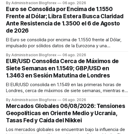
By Administracion Blogforex
06 ago. 2026
WTI en $75,78, afectados por el acuerdo en Ormuz. El Gas
Euro se Consolida por Encima de 1.1550
Natural europeo (TTF) sube un 3,14% a 54,05 EUR/MWh.
Frente al Dólar; Libra Estera Busca Claridad
Ante Resistencia de 1.3500 el 6 de Agosto
de 2026
El Euro se consolida por encima de 1.1550 frente al Dólar,
impulsado por sólidos datos de la Eurozona y una
perspectiva alcista en los indicadores técnicos. El EUR/USD
By Administracion Blogforex
06 ago. 2026
apunta a la resistencia de 1.1620. La Libra Esterlina, por su
EUR/USD Consolida Cerca de Máximos de
parte, busca romper la resistencia de 1.3500 contra el
Siete Semanas en 1.1549; GBP/USD en
Dólar, mie...
1.3463 en Sesión Matutina de Londres
El EUR/USD consolida en 1.1549 en las primeras horas de
Londres, cerca de máximos de siete semanas, mientras el
GBP/USD se estabiliza en 1.3463. Ambos pares reflejan el
By Administracion Blogforex
06 ago. 2026
mejoramiento del sentimiento de riesgo y la debilidad del
Mercados Globales 06/08/2026: Tensiones
dólar, con el Cable en fase de toma de beneficios y a la
Geopolíticas en Oriente Medio y Ucrania,
espera de d...
Tasas Fed y Caída del Nikkei
Los mercados globales se encuentran bajo la influencia de