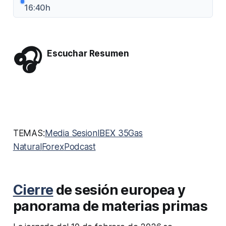
16:40h
🎧
Escuchar Resumen
TEMAS:
Media Sesion
IBEX 35
Gas
Natural
Forex
Podcast
Cierre
de sesión europea y
panorama de materias primas