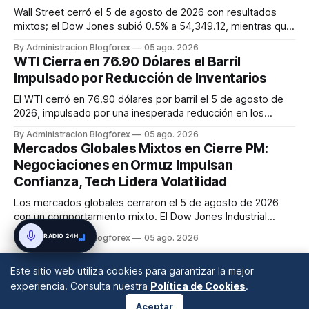
Wall Street cerró el 5 de agosto de 2026 con resultados
mixtos; el Dow Jones subió 0.5% a 54,349.12, mientras que
el S&P 500 cayó 0.2% a 7,723.55 y el Nasdaq Composite
By Administracion Blogforex
05 ago. 2026
descendió 0.8% a 26,363.44. La jornada estuvo marcada
WTI Cierra en 76.90 Dólares el Barril
por la estabilización de los precios del petróleo gracias a
Impulsado por Reducción de Inventarios
las expectati...
El WTI cerró en 76.90 dólares por barril el 5 de agosto de
2026, impulsado por una inesperada reducción en los
inventarios de crudo de EE. UU. que proporcionó soporte al
By Administracion Blogforex
05 ago. 2026
mercado.
Mercados Globales Mixtos en Cierre PM:
Negociaciones en Ormuz Impulsan
Confianza, Tech Lidera Volatilidad
Los mercados globales cerraron el 5 de agosto de 2026
con un comportamiento mixto. El Dow Jones Industrial
Average subió un 0.9% a nuevos máximos, mientras que el
RADIO 24H
By Administracion Blogforex
05 ago. 2026
Nasdaq Composite cayó un 0.4%. El petróleo mostró
volatilidad, con el WTI en 75.64 USD y el Brent en 79.79
Este sitio web utiliza cookies para garantizar la mejor
USD, influenciado por las...
experiencia. Consulta nuestra
Política de Cookies
.
Aceptar