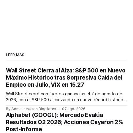
LEER MÁS
Wall Street Cierra al Alza: S&P 500 en Nuevo
Máximo Histórico tras Sorpresiva Caída del
Empleo en Julio, VIX en 15.27
Wall Street cerró con fuertes ganancias el 7 de agosto de
2026, con el S&P 500 alcanzando un nuevo récord histórico
de 7,757.64 puntos (+0.6%). El Dow Jones subió 0.3% a
By Administracion Blogforex
07 ago. 2026
54,036.93 y el Nasdaq Composite escaló 1.3% a 26,690.62.
Alphabet (GOOGL): Mercado Evalúa
El impulso provino de un informe de empleo de julio
Resultados Q2 2026; Acciones Cayeron 2%
inesperadamente ...
Post-Informe