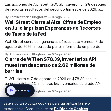
Las acciones de Alphabet (GOOGL) cayeron un 2% después
de reportar resultados del segundo trimestre de 2026, a
pesar de superar las expectativas en ingresos de la nube y
By Administracion Blogforex
07 ago. 2026
usuarios de Gemini, en un mercado que evalúa el impacto
Wall Street Cierra al Alza: Cifras de Empleo
de las inversiones en IA.
en Julio Impulsan Esperanzas de Recortes
de Tasas de la Fed
Wall Street cierra con ganancias sólidas este viernes, 7 de
agosto de 2026, impulsado por el informe de empleo de
julio que mostró una pérdida inesperada de 23,000 puestos
By Administracion Blogforex
07 ago. 2026
de trabajo. Este dato macroeconómico incrementó las
Cierre de WTI en $78.39, inventarios API
expectativas de que la Reserva Federal pueda flexibilizar su
muestran descenso de 2.69 millones de
política m...
barriles
El WTI cierra el 7 de agosto de 2026 en $78.39 con un
aumento del 1.42%, mientras los inventarios de crudo API
caen en 2.69 millones de barriles, sugiriendo una
RADIO 24H
By Administracion Blogforex
07 ago. 2026
contracción de la oferta.
Este sitio web utiliza cookies para garantizar la mejor
experiencia. Consulta nuestra
Política de Cookies
.