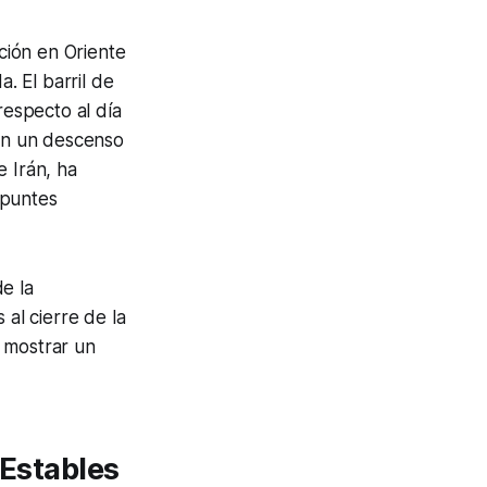
ación en Oriente
. El barril de
respecto al día
con un descenso
e Irán, ha
epuntes
e la
 al cierre de la
 mostrar un
 Estables