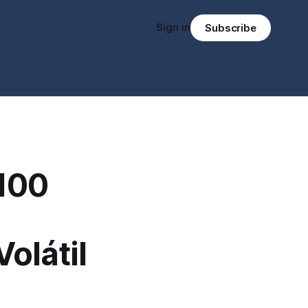
Sign in
Subscribe
 100
olátil