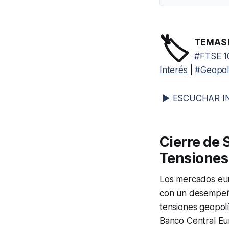
🏷️
TEMAS 
#FTSE 1
Interés
|
#Geopolí
▶ ESCUCHAR I
Cierre de 
Tensiones 
Los mercados eur
con un desempeño 
tensiones geopolí
Banco Central Eu