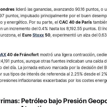
Londres
lideró las ganancias, avanzando 90.16 puntos, o 
.97 puntos, impulsado principalmente por el buen desemp
ro y energético. Por su parte, el
CAC 40 de París
también
con un incremento del 0.4% hasta los 8,192.55 puntos. El ín
Eurozona, el
Euro
Stoxx
50
, experimentó un alza del 0.6
DAX
40 de Fráncfort
mostró una ligera contracción, ced
 24,191 puntos, aunque otras fuentes indicaban una caída d
 del día. La jornada estuvo marcada por la decisión del 
 sus tipos de interés de referencia al 2.25% desde el 2%
presiones inflacionarias exacerbadas por los costes energé
rimas: Petróleo bajo Presión Geopol