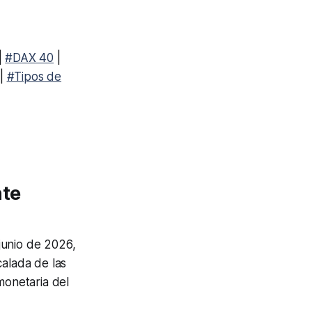
|
#DAX 40
|
|
#Tipos de
nte
junio de 2026,
calada de las
monetaria del