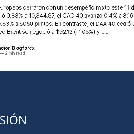
uropeos cerraron con un desempeño mixto este 11 de
ió 0.88% a 10,344.97, el CAC 40 avanzó 0.4% a 8,192
.63% a 6050 puntos. En contraste, el DAX 40 cedió 
leo Brent se negoció a $92.12 (-1.05%) y e...
acion Blogforex
—
2 min read