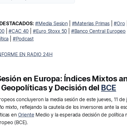
DESTACADOS:
#Media Sesion
|
#Materias Primas
|
#Oro
00
|
#CAC 40
|
#Euro Stoxx 50
|
#Banco Central Europeo
tica
|
#Podcast
NFORME EN RADIO 24H
Sesión en Europa: Índices Mixtos a
Geopolíticas y Decisión del
BCE
opeos concluyeron la media sesión de este jueves, 11 de 
mixto, reflejando la cautela de los inversores ante la es
ticas en
Oriente
Medio y la esperada decisión de política 
ropeo (BCE).