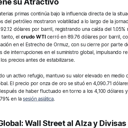
ene su Atractivo
erias primas continúa bajo la influencia directa de la situ
 del petróleo mostraron volatilidad a lo largo de la jornada
 92.12 dólares por barril, registrando una caída del 1.05% 
 tanto, el
crudo WTI
cerró en 89.76 dólares por barril, 
uación en el Estrecho de Ormuz, con su cierre por parte d
 de interrupciones en el suministro global, impulsando r
s precios antes de estabilizarse.
do un activo refugio, mantuvo su valor elevado en medio d
bal. El precio por onza de oro se situó en 4,090.71 dólares
espués de haber fluctuado en torno a los 4,100 dólares y
.79% en la
sesión asiática
.
obal: Wall Street al Alza y Divisas