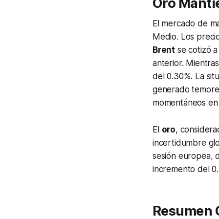
Oro Manti
El mercado de mat
Medio. Los precios
Brent
se cotizó a
anterior. Mientras
del 0.30%. La sit
generado temores
momentáneos en lo
El
oro
, considera
incertidumbre glo
sesión europea, d
incremento del 0
Resumen Gl