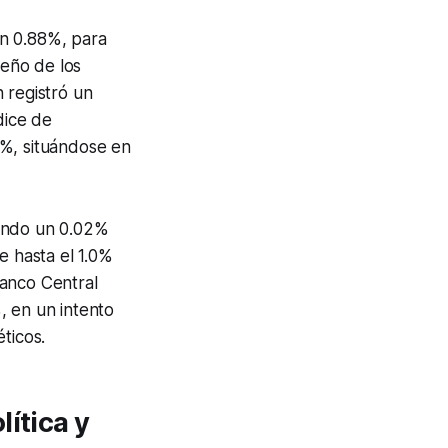
un 0.88%, para
eño de los
 registró un
dice de
3%, situándose en
iendo un 0.02%
e hasta el 1.0%
Banco Central
, en un intento
ticos.
ítica y