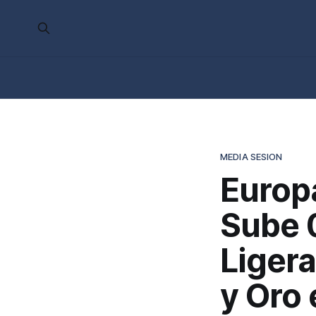
MEDIA SESION
Europa
Sube 
Ligera
y Oro 