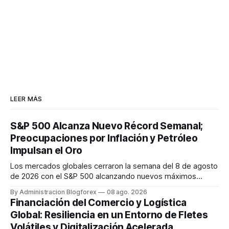
LEER MÁS
S&P 500 Alcanza Nuevo Récord Semanal;
Preocupaciones por Inflación y Petróleo
Impulsan el Oro
Los mercados globales cerraron la semana del 8 de agosto
de 2026 con el S&P 500 alcanzando nuevos máximos
históricos impulsado por el sector tecnológico y la IA. La
By Administracion Blogforex
08 ago. 2026
renta fija vio una caída en los rendimientos del Tesoro de
Financiación del Comercio y Logística
EE. UU. tras un informe de empleo más débil. El petróleo se
Global: Resiliencia en un Entorno de Fletes
mantuvo al ...
Volátiles y Digitalización Acelerada