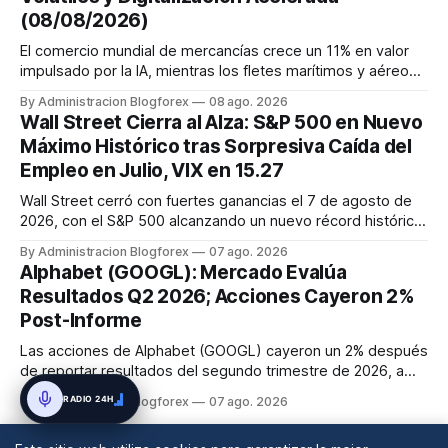
(08/08/2026)
El comercio mundial de mercancías crece un 11% en valor
impulsado por la IA, mientras los fletes marítimos y aéreos
mantienen su volatilidad y precios elevados por
By Administracion Blogforex
08 ago. 2026
disrupciones geopolíticas y congestión. La financiación del
Wall Street Cierra al Alza: S&P 500 en Nuevo
comercio, que depende en un 90% del crédito, se digitaliza
Máximo Histórico tras Sorpresiva Caída del
y el mercado...
Empleo en Julio, VIX en 15.27
Wall Street cerró con fuertes ganancias el 7 de agosto de
2026, con el S&P 500 alcanzando un nuevo récord histórico
de 7,757.64 puntos (+0.6%). El Dow Jones subió 0.3% a
By Administracion Blogforex
07 ago. 2026
54,036.93 y el Nasdaq Composite escaló 1.3% a 26,690.62.
Alphabet (GOOGL): Mercado Evalúa
El impulso provino de un informe de empleo de julio
Resultados Q2 2026; Acciones Cayeron 2%
inesperadamente ...
Post-Informe
Las acciones de Alphabet (GOOGL) cayeron un 2% después
de reportar resultados del segundo trimestre de 2026, a
pesar de superar las expectativas en ingresos de la nube y
RADIO 24H
By Administracion Blogforex
07 ago. 2026
usuarios de Gemini, en un mercado que evalúa el impacto
de las inversiones en IA.