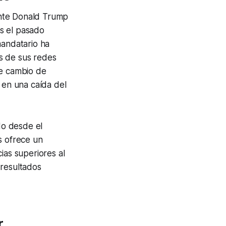
dente Donald Trump
s el pasado
mandatario ha
és de sus redes
te cambio de
 en una caída del
do desde el
s ofrece un
ias superiores al
 resultados
r