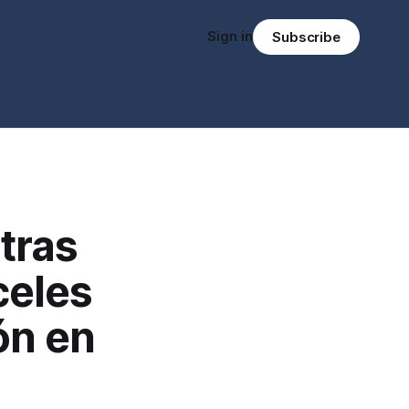
Sign in
Subscribe
tras
celes
ón en