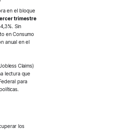
ora en el bloque
tercer trimestre
 4,3%. Sin
asto en Consumo
ón anual en el
 Jobless Claims)
na lectura que
 Federal para
olíticas.
cuperar los