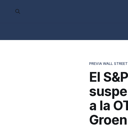
PREVIA WALL STREET
El S&P
suspe
a la O
Groen