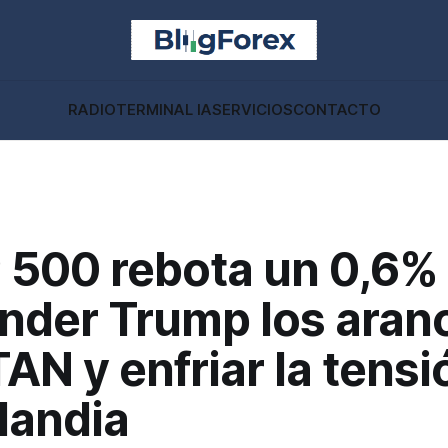
RADIO
TERMINAL IA
SERVICIOS
CONTACTO
 500 rebota un 0,6% 
nder Trump los aran
TAN y enfriar la tensi
landia