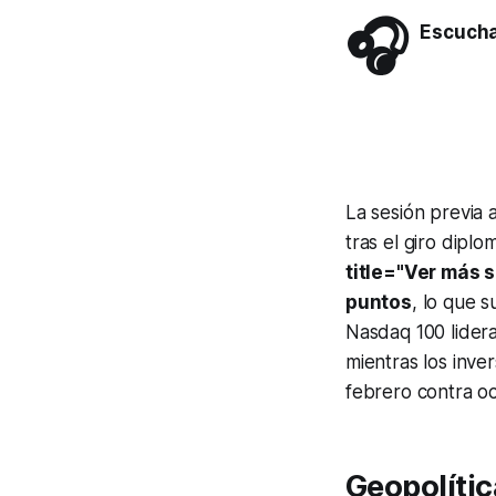
🎧
Escuch
La sesión previa 
tras el giro dipl
title="Ver más 
puntos
, lo que 
Nasdaq 100 lidera
mientras los inve
febrero contra o
Geopolític