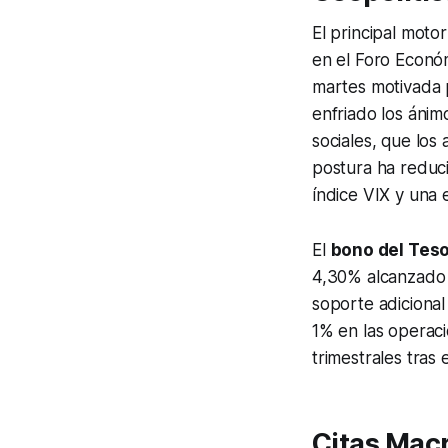
El principal moto
en el Foro Econó
martes motivada p
enfriado los ánim
sociales, que los
postura ha reduci
índice VIX y una 
El
bono del Teso
4,30% alcanzado a
soporte adicional
1% en las operaci
trimestrales tras 
Citas Macr