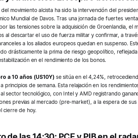
r del movimiento alcista ha sido la intervención del presi
mico Mundial de Davos. Tras una jornada de fuertes venta
or las tensiones sobre la adquisición de Groenlandia, el 
os al descartar el uso de fuerza militar y confirmar, a trav
 aranceles a los aliados europeos quedan en suspenso. Es
do drásticamente la prima de riesgo geopolítico, reflejada
estabilización en el rendimiento de los bonos.
ro a 10 años (US10Y)
se sitúa en el 4,24%, retrocedien
 principios de semana. Esta relajación en los rendimiento
 al sector tecnológico, con Intel y AMD registrando gananc
ones previas al mercado (pre-market), a la espera de sus
el cierre de hoy.
o de las 14:30: PCE y PIB en el rada