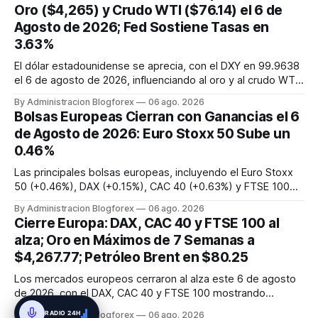
Oro ($4,265) y Crudo WTI ($76.14) el 6 de
sobre Ormuz y dato...
Agosto de 2026; Fed Sostiene Tasas en
3.63%
El dólar estadounidense se aprecia, con el DXY en 99.9638
el 6 de agosto de 2026, influenciando al oro y al crudo WTI.
El oro cotiza en $4,265.22, mostrando resiliencia por
By Administracion Blogforex
06 ago. 2026
expectativas de política de la Fed, mientras que el crudo
Bolsas Europeas Cierran con Ganancias el 6
WTI se sitúa en $76.14, afectado por la geopolítica. La Fed
de Agosto de 2026: Euro Stoxx 50 Sube un
mant...
0.46%
Las principales bolsas europeas, incluyendo el Euro Stoxx
50 (+0.46%), DAX (+0.15%), CAC 40 (+0.63%) y FTSE 100
(+0.23%), cerraron la jornada del 6 de agosto de 2026 con
By Administracion Blogforex
06 ago. 2026
ganancias, impulsadas por los resultados corporativos y las
Cierre Europa: DAX, CAC 40 y FTSE 100 al
perspectivas económicas.
alza; Oro en Máximos de 7 Semanas a
$4,267.77; Petróleo Brent en $80.25
Los mercados europeos cerraron al alza este 6 de agosto
de 2026, con el DAX, CAC 40 y FTSE 100 mostrando
ganancias o aperturas firmes. El optimismo por un posible
RADIO 24H
By Administracion Blogforex
06 ago. 2026