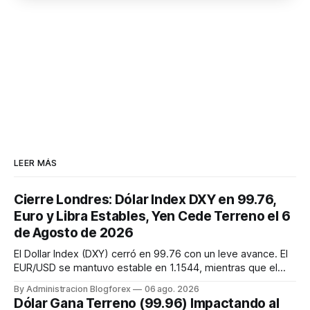
LEER MÁS
Cierre Londres: Dólar Index DXY en 99.76,
Euro y Libra Estables, Yen Cede Terreno el 6
de Agosto de 2026
El Dollar Index (DXY) cerró en 99.76 con un leve avance. El
EUR/USD se mantuvo estable en 1.1544, mientras que el
GBP/USD cayó ligeramente a 1.3454. El USD/JPY retrocedió
By Administracion Blogforex
06 ago. 2026
a 157.88, cediendo parte de sus ganancias tras las
Dólar Gana Terreno (99.96) Impactando al
intervenciones. Los mercados siguen atentos al acuerdo