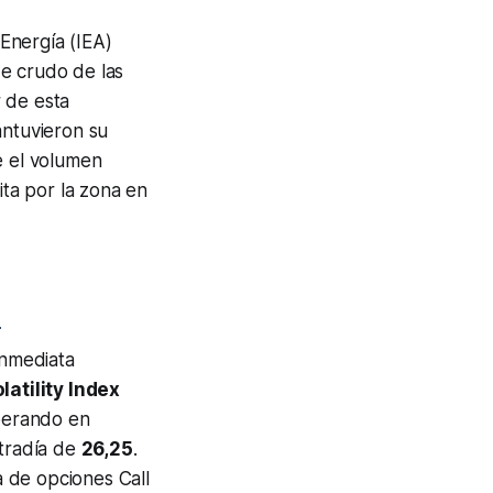
 Energía (IEA)
e crudo de las
 de esta
antuvieron su
e el volumen
ita por la zona en
a
inmediata
atility Index
operando en
ntradía de
26,25
.
ra de opciones
Call