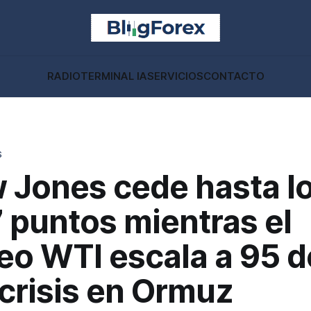
RADIO
TERMINAL IA
SERVICIOS
CONTACTO
S
w Jones cede hasta l
 puntos mientras el
eo WTI escala a 95 d
 crisis en Ormuz