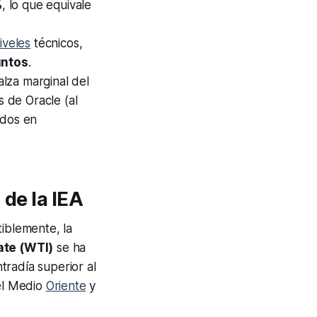
%
, lo que equivale
iveles
técnicos,
untos
.
alza marginal del
 de Oracle (al
ados en
 de la IEA
tiblemente, la
ate (WTI)
se ha
tradía superior al
 el Medio
Oriente
y