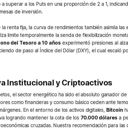
ó a superar a los
Puts
en una proporción de 2 a 1, indican
mesas de inversión.
la renta fija, la curva de rendimientos también asimila las
lza limite temporalmente la senda de flexibilización monetar
ono del Tesoro a 10 años
experimentó presiones al alza
eciendo de paso al Índice del Dólar (DXY), el cual escaló p
a Institucional y Criptoactivos
netos, el sector energético ha sido el absoluto ganador de 
tores como financieras y consumo básico ceden ante temo
árgenes. En el entorno de los activos digitales,
Bitcoin
ha
tiva logrando mantener la cota de los
70.000 dólares
a pe
roeconómicas cruzadas. Nuestra recomendación para las 