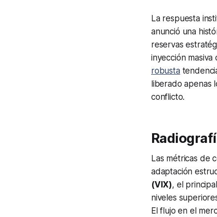
La respuesta insti
anunció una histó
reservas estratég
inyección masiva 
robusta
tendencia
liberado apenas l
conflicto.
Radiografí
Las métricas de c
adaptación estruc
(VIX)
, el princi
niveles superiore
El flujo en el m