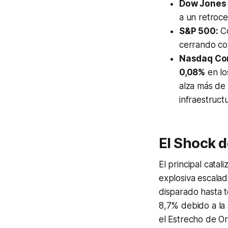
Dow Jones 
a un retroc
S&P 500:
Co
cerrando co
Nasdaq Co
0,08%
en l
alza más de 
infraestruct
El Shock d
El principal catal
explosiva escalad
disparado hasta t
8,7% debido a la 
el Estrecho de Or