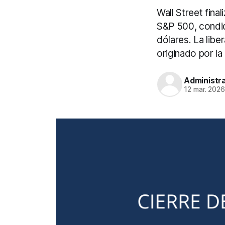
Wall Street fina
S&P 500, condic
dólares. La libe
originado por la
Administr
12 mar. 202