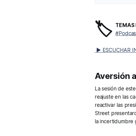
🏷️
TEMAS 
#Podcas
▶ ESCUCHAR I
Aversión a
La sesión de este
reajuste en las c
reactivar las pres
Street presentar
la incertidumbre 