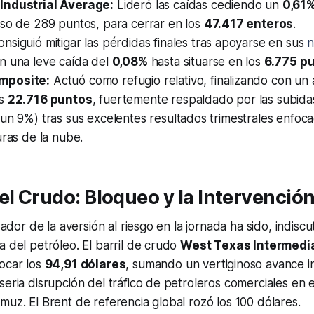
Industrial Average:
Lideró las caídas cediendo un
0,61
eso de 289 puntos, para cerrar en los
47.417 enteros
.
nsiguió mitigar las pérdidas finales tras apoyarse en sus
n
n una leve caída del
0,08%
hasta situarse en los
6.775 p
mposite:
Actuó como refugio relativo, finalizando con un 
os
22.716 puntos
, fuertemente respaldado por las subidas
un 9%) tras sus excelentes resultados trimestrales enfoc
uras de la nube.
el Crudo: Bloqueo y la Intervención
izador de la aversión al riesgo en la jornada ha sido, indiscu
a del petróleo. El barril de crudo
West Texas Intermedi
ocar los
94,91 dólares
, sumando un vertiginoso avance in
seria disrupción del tráfico de petroleros comerciales en
muz. El Brent de referencia global rozó los 100 dólares.