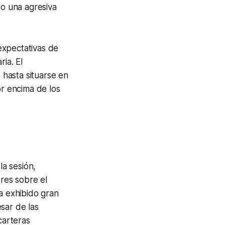
do una agresiva
 expectativas de
ia. El
 hasta situarse en
or encima de los
la sesión,
res sobre el
 exhibido gran
sar de las
carteras