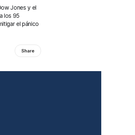
 Dow Jones y el
a los 95
itigar el pánico
Share