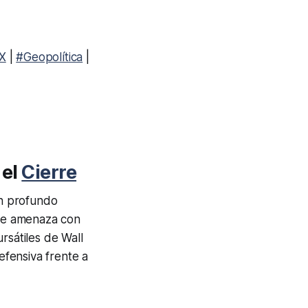
X
|
#Geopolítica
|
 el
Cierre
n profundo
que amenaza con
ursátiles de Wall
fensiva frente a