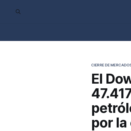
CIERRE DE MERCADO
El Do
47.417
petról
por la