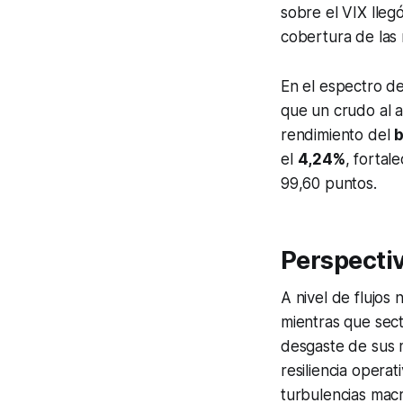
sobre el VIX lleg
cobertura de las 
En el espectro de 
que un crudo al a
rendimiento del
b
el
4,24%
, fortal
99,60 puntos.
Perspectiv
A nivel de flujos 
mientras que sec
desgaste de sus m
resiliencia opera
turbulencias mac