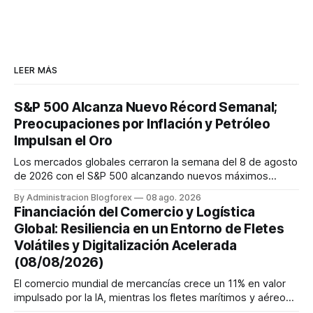
LEER MÁS
S&P 500 Alcanza Nuevo Récord Semanal;
Preocupaciones por Inflación y Petróleo
Impulsan el Oro
Los mercados globales cerraron la semana del 8 de agosto
de 2026 con el S&P 500 alcanzando nuevos máximos
históricos impulsado por el sector tecnológico y la IA. La
By Administracion Blogforex
08 ago. 2026
renta fija vio una caída en los rendimientos del Tesoro de
Financiación del Comercio y Logística
EE. UU. tras un informe de empleo más débil. El petróleo se
Global: Resiliencia en un Entorno de Fletes
mantuvo al ...
Volátiles y Digitalización Acelerada
(08/08/2026)
El comercio mundial de mercancías crece un 11% en valor
impulsado por la IA, mientras los fletes marítimos y aéreos
mantienen su volatilidad y precios elevados por