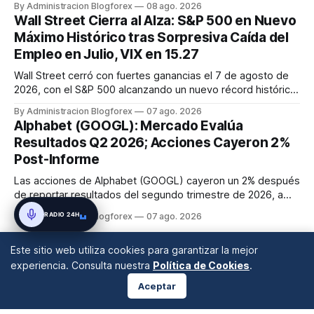
By Administracion Blogforex
08 ago. 2026
disrupciones geopolíticas y congestión. La financiación del
Wall Street Cierra al Alza: S&P 500 en Nuevo
comercio, que depende en un 90% del crédito, se digitaliza
Máximo Histórico tras Sorpresiva Caída del
y el mercado...
Empleo en Julio, VIX en 15.27
Wall Street cerró con fuertes ganancias el 7 de agosto de
2026, con el S&P 500 alcanzando un nuevo récord histórico
de 7,757.64 puntos (+0.6%). El Dow Jones subió 0.3% a
By Administracion Blogforex
07 ago. 2026
54,036.93 y el Nasdaq Composite escaló 1.3% a 26,690.62.
Alphabet (GOOGL): Mercado Evalúa
El impulso provino de un informe de empleo de julio
Resultados Q2 2026; Acciones Cayeron 2%
inesperadamente ...
Post-Informe
Las acciones de Alphabet (GOOGL) cayeron un 2% después
de reportar resultados del segundo trimestre de 2026, a
pesar de superar las expectativas en ingresos de la nube y
RADIO 24H
By Administracion Blogforex
07 ago. 2026
usuarios de Gemini, en un mercado que evalúa el impacto
de las inversiones en IA.
Este sitio web utiliza cookies para garantizar la mejor
experiencia. Consulta nuestra
Política de Cookies
.
Aceptar