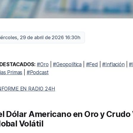
iércoles, 29 de abril de 2026 16:30h
DESTACADOS:
#Oro
|
#Geopolítica
|
#Fed
|
#Inflación
|
#
ias Primas
|
#Podcast
NFORME EN RADIO 24H
el Dólar Americano en Oro y Crudo
obal Volátil