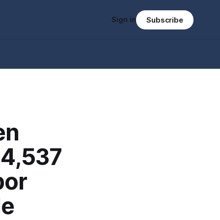
Sign in
Subscribe
en
$4,537
por
de