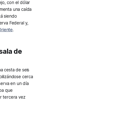
o, con el dólar
imenta una caída
tá siendo
erva Federal y,
Oriente
.
sala de
na cesta de seis
bilizándose cerca
erva en un día
ipa que
r tercera vez