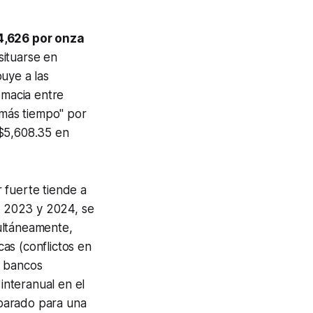
,626 por onza
situarse en
buye a las
omacia entre
 más tiempo" por
 $5,608.35 en
r fuerte tiende a
os 2023 y 2024, se
ultáneamente,
as (conflictos en
s bancos
nteranual en el
eparado para una