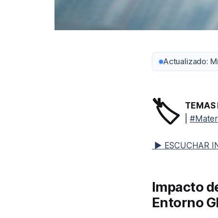
Actualizado: M
🏷️
TEMAS 
|
#Mater
▶ ESCUCHAR I
Impacto d
Entorno Gl