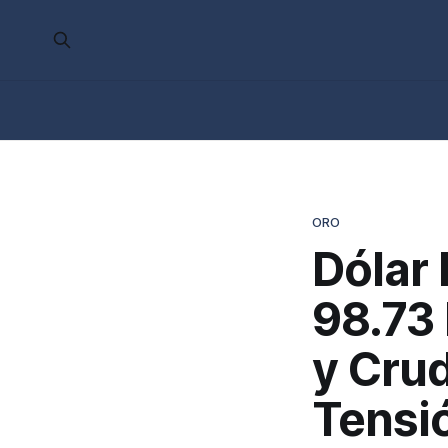
ORO
Dólar 
98.73
y Cru
Tensió