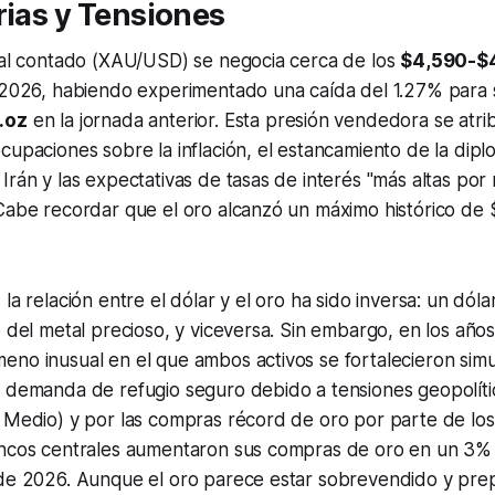
rias y Tensiones
o al contado (XAU/USD) se negocia cerca de los
$4,590-$4
e 2026, habiendo experimentado una caída del 1.27% para 
.oz
en la jornada anterior. Esta presión vendedora se atri
cupaciones sobre la inflación, el estancamiento de la dipl
Irán y las expectativas de tasas de interés "más altas por
 Cabe recordar que el oro alcanzó un máximo histórico de
la relación entre el dólar y el oro ha sido inversa: un dóla
o del metal precioso, y viceversa. Sin embargo, en los añ
eno inusual en el que ambos activos se fortalecieron sim
 demanda de refugio seguro debido a tensiones geopolític
e Medio) y por las compras récord de oro por parte de lo
ancos centrales aumentaron sus compras de oro en un 3% i
 de 2026. Aunque el oro parece estar sobrevendido y pr