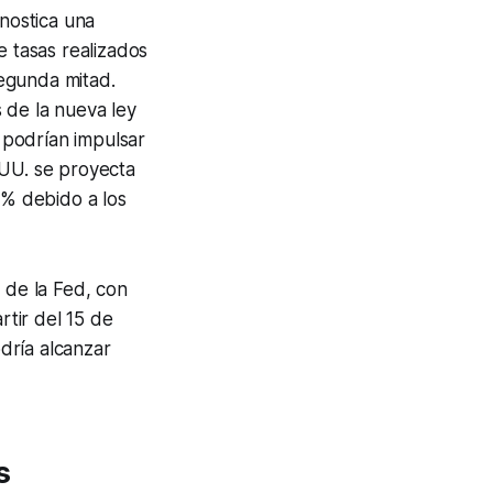
onostica una
e tasas realizados
egunda mitad.
 de la nueva ley
 podrían impulsar
. UU. se proyecta
% debido a los
 de la Fed, con
tir del 15 de
dría alcanzar
s