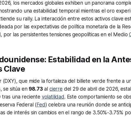
 2026, los mercados globales exhiben un panorama complej
ostrando una estabilidad temporal mientras el oro exper
tiende su rally. La interacción entre estos activos clave es
ada por las expectativas de política monetaria de la Res
, por las persistentes tensiones geopolíticas en el Medio
dounidense: Estabilidad en la Ante
s Clave
r (DXY), que mide la fortaleza del billete verde frente a u
s, se sitúa en
98.73
al
cierre
del 29 de abril de 2026, esta
0 tras una reciente
volatilidad
. Este comportamiento se obs
Reserva Federal (
Fed
) celebra una reunión donde se antic
sas de interés sin cambios en el rango de 3.50%-3.75% po