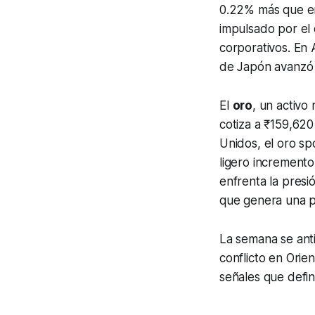
0.22% más que en 
impulsado por el e
corporativos. En 
de Japón avanzó u
El
oro
, un activo
cotiza a ₹159,62
Unidos, el oro s
ligero incremento
enfrenta la presi
que genera una pe
La semana se anti
conflicto en Orie
señales que defin