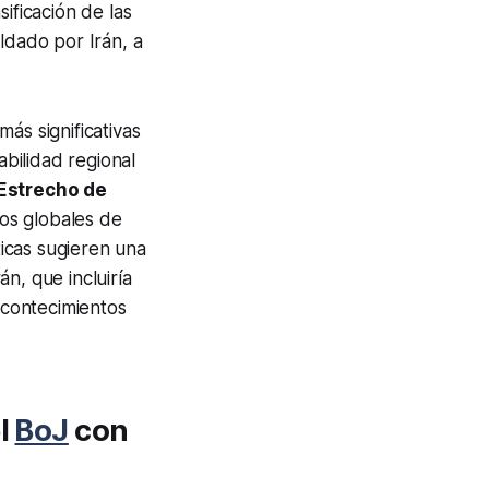
ificación de las
ldado por Irán, a
ás significativas
abilidad regional
Estrecho de
os globales de
icas sugieren una
n, que incluiría
 acontecimientos
l
BoJ
con