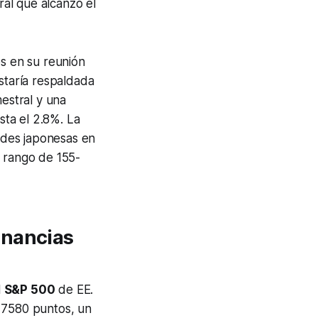
ral que alcanzó el
os en su reunión
estaría respaldada
mestral y una
sta el 2.8%. La
dades japonesas en
l rango de 155-
anancias
l
S&P 500
de EE.
s 7580 puntos, un