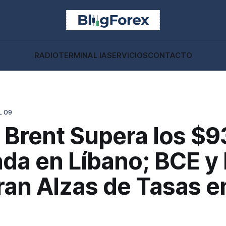
RADIO
TERMINAL IA
SERVICIOS
CONTACTO
L 09
 Brent Supera los $9
ada en Líbano; BCE y
ran Alzas de Tasas e