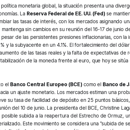
 política monetaria global, la situación presenta una diverg
conomías. La
Reserva Federal de EE. UU. (Fed)
se mantien
biar las tasas de interés, con los mercados asignando un
 mantenga sin cambios en su reunión del 16-17 de junio d
pesar de las persistentes presiones inflacionarias, con la 
8% y la subyacente en un 4.1%. El fortalecimiento del dól
aumento de las tasas reales y la falta de expectativas de 
stabilización de la moneda frente al euro, que hoy se sitú
to el
Banco Central Europeo (BCE)
como el
Banco de J
hacia un ajuste monetario. Los mercados estiman una prob
ve su tasa de facilidad de depósito en 25 puntos básicos,
nión del 10 de junio. La presidenta del BCE, Christine Lag
 posible subida a la reapertura del Estrecho de Ormuz, u
rializado. Este movimiento se considera una "subida de s