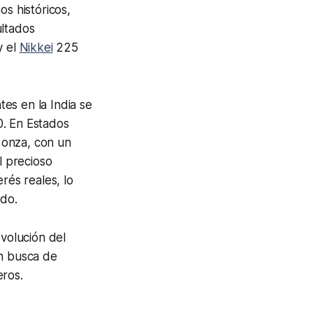
os históricos,
ultados
y el
Nikkei
225
tes en la India se
0. En Estados
 onza, con un
l precioso
rés reales, lo
udo.
evolución del
en busca de
eros.