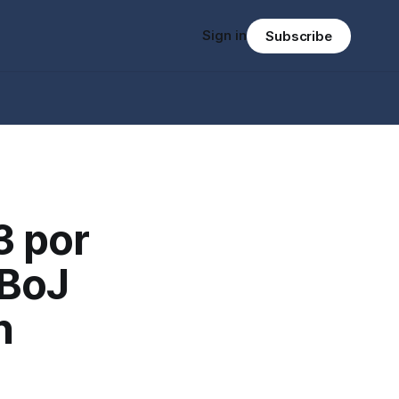
Sign in
Subscribe
3 por
 BoJ
n