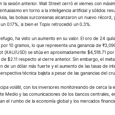
la sesión anterior. Wall Street cerró el viernes con máxim
ntusiasmo en torno a la inteligencia artificial y sólidos res
Asia, las bolsas surcoreanas alcanzaron un nuevo récord, 
n 0.17%, si bien el Topix retrocedió un 0.3%.
 refugio, ha visto un aumento en su valor. El oro de 24 quila
0 por 10 gramos, lo que representa una ganancia de ₹3,09
pot (XAU/USD) se sitúa en aproximadamente $4,518.71 por
 de $2.11 respecto al cierre anterior. Sin embargo, el meta
ón de un dólar más fuerte y el aumento de las tasas de inte
rspectiva técnica bajista a pesar de las ganancias del cr
cipa volátil, con los inversores monitoreando de cerca la 
nte Medio y las comunicaciones de los bancos centrales, 
an el rumbo de la economía global y los mercados financi