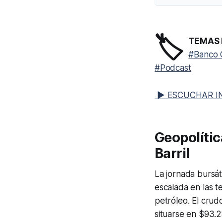
🏷️
TEMAS 
#Banco 
#Podcast
▶ ESCUCHAR I
Geopolític
Barril
La jornada bursáti
escalada en las t
petróleo. El cru
situarse en $93.