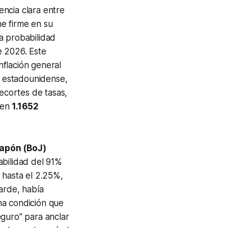
encia clara entre
e firme en su
a probabilidad
e 2026. Este
inflación general
ar estadounidense,
recortes de tasas,
a en
1.1652
apón (BoJ)
abilidad del 91%
 hasta el 2.25%,
arde, había
na condición que
eguro" para anclar