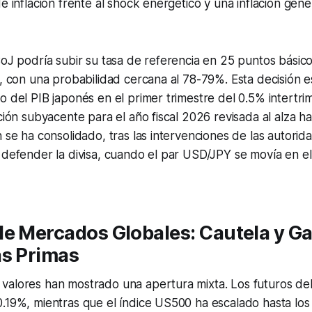
de inflación frente al shock energético y una inflación gene
BoJ podría subir su tasa de referencia en 25 puntos básic
o, con una probabilidad cercana al 78-79%. Esta decisión 
o del PIB japonés en el primer trimestre del 0.5% intertri
ación subyacente para el año fiscal 2026 revisada al alza ha
n se ha consolidado, tras las intervenciones de las autori
 defender la divisa, cuando el par USD/JPY se movía en e
e Mercados Globales: Cautela y G
as Primas
valores han mostrado una apertura mixta. Los futuros de
0.19%, mientras que el índice US500 ha escalado hasta lo