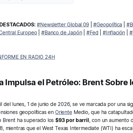
DESTACADOS:
#Newsletter Global 09
|
#Geopolítica
|
#B
Central Europeo
|
#Banco de Japón
|
#Fed
|
#Inflación
|
#
NFORME EN RADIO 24H
a Impulsa el Petróleo: Brent Sobre 
l del lunes, 1 de junio de 2026, se ve marcada por una sign
ensiones geopolíticas en
Oriente
Medio, que ha catapultado
do Brent ha superado los
$93 por barril
, con un aumento 
28, mientras que el West Texas Intermediate (WTI) ha esc