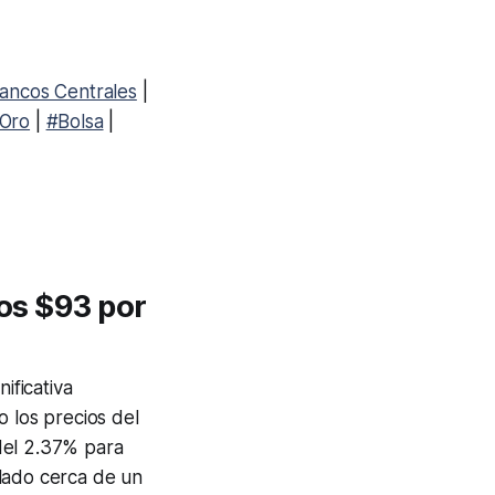
ancos Centrales
|
Oro
|
#Bolsa
|
los $93 por
ificativa
 los precios del
del 2.37% para
alado cerca de un