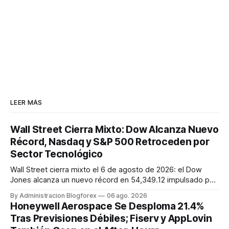
LEER MÁS
Wall Street Cierra Mixto: Dow Alcanza Nuevo
Récord, Nasdaq y S&P 500 Retroceden por
Sector Tecnológico
Wall Street cierra mixto el 6 de agosto de 2026: el Dow
Jones alcanza un nuevo récord en 54,349.12 impulsado por
sólidas ganancias, mientras que el S&P 500 y el Nasdaq
By Administracion Blogforex
06 ago. 2026
Composite retroceden un 0.2% y 0.8% respectivamente,
Honeywell Aerospace Se Desploma 21.4%
lastrados por el sector tecnológico. El VIX cayó a 15.43, y el
Tras Previsiones Débiles; Fiserv y AppLovin
progreso en...