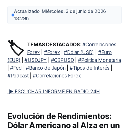
Actualizado: Miércoles, 3 de junio de 2026
18:29h
🏷️
TEMAS DESTACADOS:
#Correlaciones
Forex
|
#Forex
|
#Dólar (USD)
|
#Euro
(EUR)
|
#USDJPY
|
#GBPUSD
|
#Política Monetaria
|
#Fed
|
#Banco de Japón
|
#Tipos de Interés
|
#Podcast
|
#Correlaciones Forex
▶ ESCUCHAR INFORME EN RADIO 24H
Evolución de Rendimientos:
Dólar Americano al Alza en un