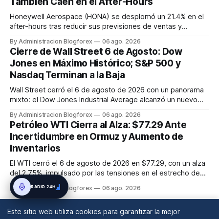
También Caen en el After-Hours
Honeywell Aerospace (HONA) se desplomó un 21.4% en el
after-hours tras reducir sus previsiones de ventas y
beneficios para 2026. Fiserv (FI) cayó un 12% por un recorte
By Administracion Blogforex
06 ago. 2026
en sus pronósticos anuales, y AppLovin (APP) bajó un 19.3%
Cierre de Wall Street 6 de Agosto: Dow
tras no alcanzar las estimaciones de ingresos. SanDisk
Jones en Máximo Histórico; S&P 500 y
(SNDK) tambié...
Nasdaq Terminan a la Baja
Wall Street cerró el 6 de agosto de 2026 con un panorama
mixto: el Dow Jones Industrial Average alcanzó un nuevo
máximo histórico de 54,349.12 puntos (+0.5%), mientras
By Administracion Blogforex
06 ago. 2026
que el S&P 500 retrocedió un 0.2% a 7,723.55 y el Nasdaq
Petróleo WTI Cierra al Alza: $77.29 Ante
Composite cayó un 0.8% a 26,363.44, afectado por la
Incertidumbre en Ormuz y Aumento de
debilidad de las a...
Inventarios
El WTI cerró el 6 de agosto de 2026 en $77.29, con un alza
del 2.75%, impulsado por las tensiones en el estrecho de
Ormuz, a pesar del aumento inesperado en los inventarios
RADIO 24H
By Administracion Blogforex
06 ago. 2026
de crudo de EE. UU.
Este sitio web utiliza cookies para garantizar la mejor