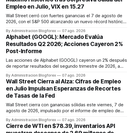
Empleo en Julio, VIX en 15.27
Wall Street cerró con fuertes ganancias el 7 de agosto de
2026, con el S&P 500 alcanzando un nuevo récord histórico
de 7,757.64 puntos (+0.6%). El Dow Jones subió 0.3% a
By Administracion Blogforex
07 ago. 2026
54,036.93 y el Nasdaq Composite escaló 1.3% a 26,690.62.
Alphabet (GOOGL): Mercado Evalúa
El impulso provino de un informe de empleo de julio
Resultados Q2 2026; Acciones Cayeron 2%
inesperadamente ...
Post-Informe
Las acciones de Alphabet (GOOGL) cayeron un 2% después
de reportar resultados del segundo trimestre de 2026, a
pesar de superar las expectativas en ingresos de la nube y
By Administracion Blogforex
07 ago. 2026
usuarios de Gemini, en un mercado que evalúa el impacto
Wall Street Cierra al Alza: Cifras de Empleo
de las inversiones en IA.
en Julio Impulsan Esperanzas de Recortes
de Tasas de la Fed
Wall Street cierra con ganancias sólidas este viernes, 7 de
agosto de 2026, impulsado por el informe de empleo de
julio que mostró una pérdida inesperada de 23,000 puestos
By Administracion Blogforex
07 ago. 2026
de trabajo. Este dato macroeconómico incrementó las
Cierre de WTI en $78.39, inventarios API
expectativas de que la Reserva Federal pueda flexibilizar su