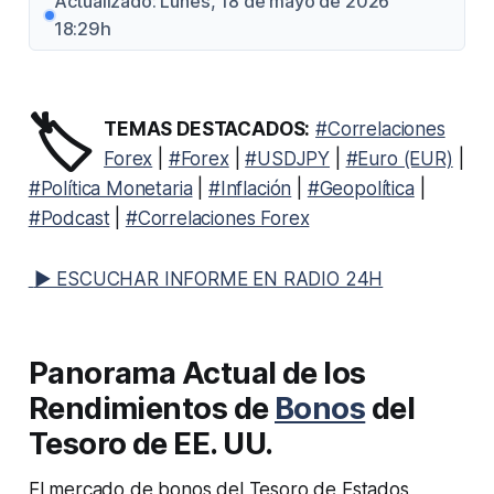
Actualizado: Lunes, 18 de mayo de 2026
18:29h
🏷️
TEMAS DESTACADOS:
#Correlaciones
Forex
|
#Forex
|
#USDJPY
|
#Euro (EUR)
|
#Política Monetaria
|
#Inflación
|
#Geopolítica
|
#Podcast
|
#Correlaciones Forex
▶ ESCUCHAR INFORME EN RADIO 24H
Panorama Actual de los
Rendimientos de
Bonos
del
Tesoro de EE. UU.
El mercado de bonos del Tesoro de Estados