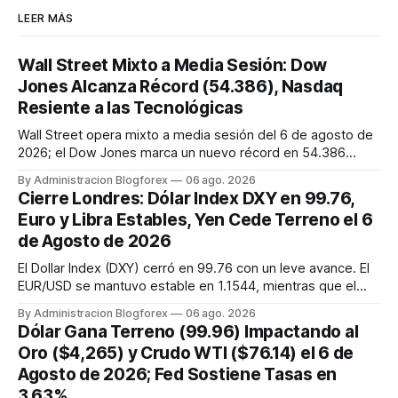
LEER MÁS
Wall Street Mixto a Media Sesión: Dow
Jones Alcanza Récord (54.386), Nasdaq
Resiente a las Tecnológicas
Wall Street opera mixto a media sesión del 6 de agosto de
2026; el Dow Jones marca un nuevo récord en 54.386
puntos, mientras que el Nasdaq Composite cae un 0,2% por
By Administracion Blogforex
06 ago. 2026
la debilidad en el sector tecnológico y el petróleo WTI sube
Cierre Londres: Dólar Index DXY en 99.76,
a 76,31 dólares.
Euro y Libra Estables, Yen Cede Terreno el 6
de Agosto de 2026
El Dollar Index (DXY) cerró en 99.76 con un leve avance. El
EUR/USD se mantuvo estable en 1.1544, mientras que el
GBP/USD cayó ligeramente a 1.3454. El USD/JPY retrocedió
By Administracion Blogforex
06 ago. 2026
a 157.88, cediendo parte de sus ganancias tras las
Dólar Gana Terreno (99.96) Impactando al
intervenciones. Los mercados siguen atentos al acuerdo
Oro ($4,265) y Crudo WTI ($76.14) el 6 de
sobre Ormuz y dato...
Agosto de 2026; Fed Sostiene Tasas en
3.63%