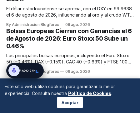
El dólar estadounidense se aprecia, con el DXY en 99.9638
el 6 de agosto de 2026, influenciando al oro y al crudo WTI.
El oro cotiza en $4,265.22, mostrando resiliencia por
By Administracion Blogforex
06 ago. 2026
expectativas de política de la Fed, mientras que el crudo
Bolsas Europeas Cierran con Ganancias el 6
WTI se sitúa en $76.14, afectado por la geopolítica. La Fed
de Agosto de 2026: Euro Stoxx 50 Sube un
mant...
0.46%
Las principales bolsas europeas, incluyendo el Euro Stoxx
50 (+0.46%), DAX (+0.15%), CAC 40 (+0.63%) y FTSE 100
(+0.23%), cerraron la jornada del 6 de agosto de 2026 con
RADIO 24H
By Administracion Blogforex
06 ago. 2026
ganancias, impulsadas por los resultados corporativos y las
perspectivas económicas.
Este sitio web utiliza cookies para garantizar la mejor
experiencia. Consulta nuestra
Política de Cookies
.
Aceptar
ANÁLISIS DE MERCADOS
Desde 2008 en A Coruña, Galicia, España |
info@blogforex.es