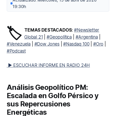
Actualizado: Miércoles, 15 de abril de 2026
19:30h
🏷️
TEMAS DESTACADOS:
#Newsletter
Global 21
|
#Geopolítica
|
#Argentina
|
#Venezuela
|
#Dow Jones
|
#Nasdaq 100
|
#Oro
|
#Podcast
▶ ESCUCHAR INFORME EN RADIO 24H
Análisis Geopolítico PM:
Escalada en Golfo Pérsico y
sus Repercusiones
Energéticas