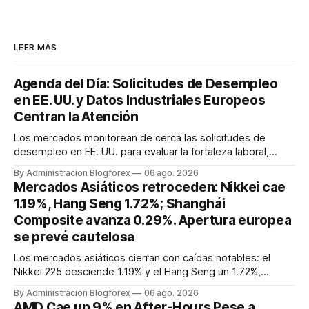
LEER MÁS
Agenda del Día: Solicitudes de Desempleo
en EE. UU. y Datos Industriales Europeos
Centran la Atención
Los mercados monitorean de cerca las solicitudes de
desempleo en EE. UU. para evaluar la fortaleza laboral,
mientras que en la Eurozona, las ventas minoristas y los
By Administracion Blogforex
06 ago. 2026
pedidos de fábrica alemanes darán señales sobre el
Mercados Asiáticos retroceden: Nikkei cae
consumo y la actividad industrial, con referencias a datos
1.19%, Hang Seng 1.72%; Shanghái
recientes de 2026.
Composite avanza 0.29%. Apertura europea
se prevé cautelosa
Los mercados asiáticos cierran con caídas notables: el
Nikkei 225 desciende 1.19% y el Hang Seng un 1.72%,
arrastrados por la liquidación de valores tecnológicos y
By Administracion Blogforex
06 ago. 2026
financieros, además de un nuevo impuesto en Hong Kong.
AMD Cae un 9% en After-Hours Pese a