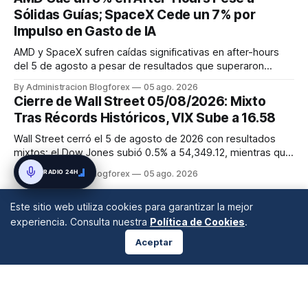
En contraste, el Shanghái Composite sube un 0.29%. La
Sólidas Guías; SpaceX Cede un 7% por
apertura europea se pe...
Impulso en Gasto de IA
AMD y SpaceX sufren caídas significativas en after-hours
del 5 de agosto a pesar de resultados que superaron
algunas expectativas, mientras que Owens Corning y
By Administracion Blogforex
05 ago. 2026
Bloomin' Brands presentan balances positivos.
Cierre de Wall Street 05/08/2026: Mixto
Tras Récords Históricos, VIX Sube a 16.58
Wall Street cerró el 5 de agosto de 2026 con resultados
mixtos; el Dow Jones subió 0.5% a 54,349.12, mientras que
el S&P 500 cayó 0.2% a 7,723.55 y el Nasdaq Composite
RADIO 24H
By Administracion Blogforex
05 ago. 2026
descendió 0.8% a 26,363.44. La jornada estuvo marcada
por la estabilización de los precios del petróleo gracias a
Este sitio web utiliza cookies para garantizar la mejor
las expectati...
experiencia. Consulta nuestra
Política de Cookies
.
Aceptar
ANÁLISIS DE MERCADOS