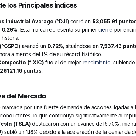
 los Principales Índices
s Industrial Average (^DJI)
cerró en
53,055.91 punto
l
0.29%
. Esta marca representa su primer
cierre
por encim
historia.
(^GSPC)
avanzó un
0.72%
, situándose en
7,537.43 punt
hora a menos del 1% de su récord histórico.
omposite (^IXIC)
fue el de mejor
rendimiento
, subiend
26,121.16 puntos
.
ve del Mercado
 marcada por una fuerte demanda de acciones ligadas a la
semiconductores, lo que contribuyó significativamente al rep
Tesla (TSLA)
destacaron con un avance del 6.70%, mient
)
subió un 1.18% debido a la aceleración de la demanda de