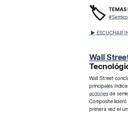
🏷️
TEMAS 
#Semico
▶ ESCUCHAR I
Wall Stree
Tecnológic
Wall Street concl
principales índic
acciones
de semico
Composite lideró 
primera vez el um