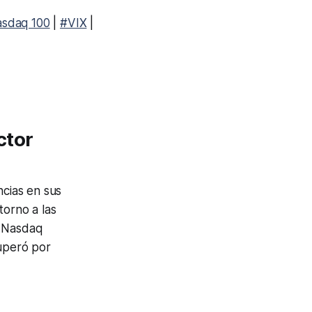
sdaq 100
|
#VIX
|
ctor
ncias en sus
torno a las
co Nasdaq
superó por