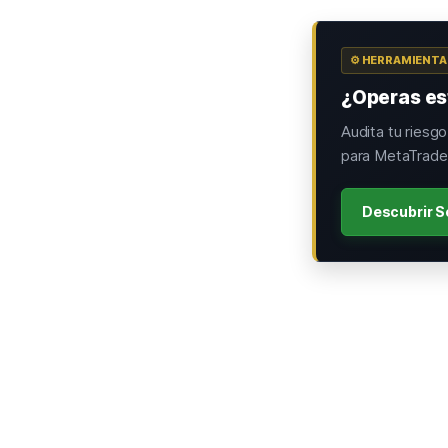
⚙️ HERRAMIENT
¿Operas est
Audita tu riesg
para MetaTrader
Descubrir S