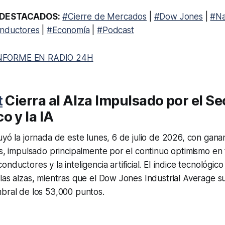
DESTACADOS:
#Cierre de Mercados
|
#Dow Jones
|
#Na
nductores
|
#Economía
|
#Podcast
NFORME EN RADIO 24H
t
Cierra al Alza Impulsado por el Se
o y la IA
uyó la jornada de este lunes, 6 de julio de 2026, con gana
es, impulsado principalmente por el continuo optimismo en 
nductores y la inteligencia artificial. El índice tecnológi
las alzas, mientras que el Dow Jones Industrial Average 
bral de los 53,000 puntos.