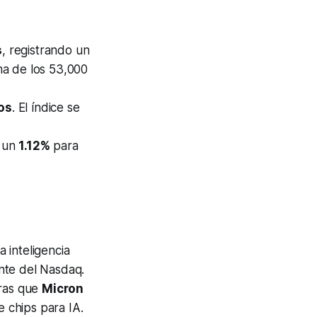
s
, registrando un
a de los 53,000
os
. El índice se
o un
1.12%
para
 inteligencia
unte del Nasdaq.
ras que
Micron
 chips para IA.