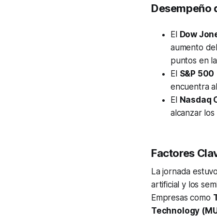
Desempeño de
El
Dow Jone
aumento de
puntos en la 
El
S&P 500 
encuentra a
El
Nasdaq C
alcanzar los
Factores Cla
La jornada estuvo
artificial y los 
Empresas como
Technology (MU