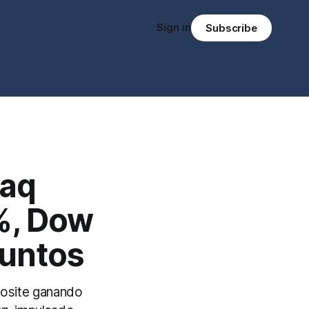
Sign in
Subscribe
daq
%, Dow
Puntos
mposite ganando