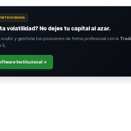
A PATROCINADA
a volatilidad? No dejes tu capital al azar.
o oculto y gestiona tus posiciones de forma profesional con la
Trad
 5.
oftware Institucional →