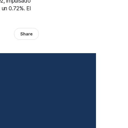
ez, impulsado
ó un 0.72%. El
Share