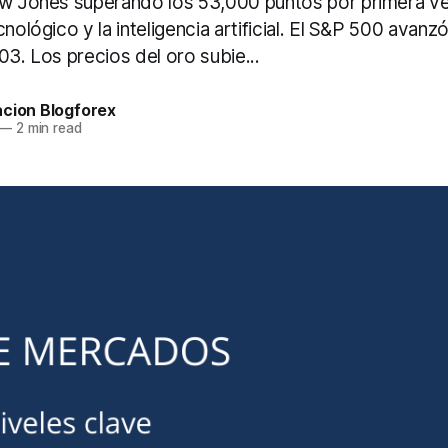
ow Jones superando los 53,000 puntos por primera v
cnológico y la inteligencia artificial. El S&P 500 avanz
03. Los precios del oro subie...
acion Blogforex
—
2 min read