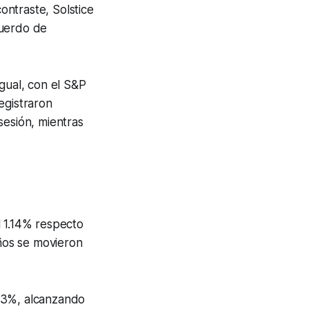
ntraste, Solstice
cuerdo de
gual, con el S&P
egistraron
sesión, mientras
 1.14% respecto
ños se movieron
23%, alcanzando