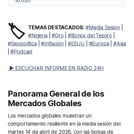
10:02h
🏷️
TEMAS DESTACADOS:
#Media Sesion
|
#Nigeria
|
#Oro
|
#Bonos del Tesoro
|
#Geopolítica
|
#Inflación
|
#EEUU
|
#Europa
|
#Asia
|
#Podcast
▶ ESCUCHAR INFORME EN RADIO 24H
Panorama General de los
Mercados Globales
Los mercados globales muestran un
comportamiento resiliente en la media sesión del
martes 14 de abril de 2026, con las bolsas de