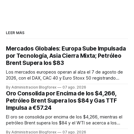
LEER MÁS
Mercados Globales: Europa Sube Impulsada
por Tecnología, Asia Cierra Mixta; Petróleo
Brent Supera los $83
Los mercados europeos operan al alza el 7 de agosto de
2026, con el DAX, CAC 40 y Euro Stoxx 50 registrando
ganancias, impulsados por el sector tecnológico. Asia cierra
By Administracion Blogforex
07 ago. 2026
mixta, con el Nikkei 225 a la baja y Shanghái y Hang Seng en
Oro Consolida por Encima de los $4,266,
positivo. El crudo Brent supera los 83 dólares por barril
Petróleo Brent Supera los $84 y Gas TTF
debido ...
Impulsa a €57.24
El oro se consolida por encima de los $4,266, mientras el
petróleo Brent supera los $84 y el WTI se acerca a los
$78.50. El gas natural TTF europeo también registra fuertes
By Administracion Blogforex
07 ago. 2026