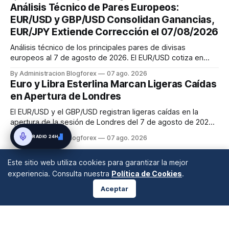
ganancias, cotizando a €57.24.
Análisis Técnico de Pares Europeos:
EUR/USD y GBP/USD Consolidan Ganancias,
EUR/JPY Extiende Corrección el 07/08/2026
Análisis técnico de los principales pares de divisas
europeos al 7 de agosto de 2026. El EUR/USD cotiza en
1.1529, buscando un nuevo mínimo superior con soporte de
By Administracion Blogforex
07 ago. 2026
la EMA50. El GBP/USD se sitúa en 1.3454, mostrando un
Euro y Libra Esterlina Marcan Ligeras Caídas
intento de recuperación sobre la EMA50. El EUR/JPY se
en Apertura de Londres
corrige a la baja hasta...
El EUR/USD y el GBP/USD registran ligeras caídas en la
apertura de la sesión de Londres del 7 de agosto de 2026,
con el euro en torno a 1.1522 y la libra en 1.3452, mientras
RADIO 24H
By Administracion Blogforex
07 ago. 2026
los mercados consolidan.
Este sitio web utiliza cookies para garantizar la mejor
experiencia. Consulta nuestra
Política de Cookies
.
Aceptar