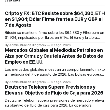
LEER MÁS
Cripto y FX: BTC Resiste sobre $64,380, ETH
en $1,904; Dólar Firme frente a EUR y GBP el
7 de Agosto
Bitcoin se mantiene firme sobre los $64,380 y Ethereum en
$1,904, impulsados por flujos en ETFs. El Euro y la Libra
muestran estabilidad frente a un Dólar que cede
By Administracion Blogforex
07 ago. 2026
ligeramente ante el Yen.
Mercados Globales al Mediodía: Petróleo en
Alza por Ormuz y Cautela Antes de Datos de
Empleo en EE.UU.
Los mercados globales muestran un comportamiento mixto
al mediodía del 7 de agosto de 2026. Las bolsas europeas
avanzan modestamente, mientras que Asia cerró con
By Administracion Blogforex
07 ago. 2026
resultados dispares y los futuros de EE.UU. se muestran
Deutsche Telekom Supera Previsiones y
planos tras las caídas del jueves. El petróleo Brent supera
Eleva su Objetivo de Flujo de Caja para 2026
los 83 dólares y ...
Deutsche Telekom supera previsiones de mercado y eleva
su objetivo de flujo de caja para 2026. La operadora