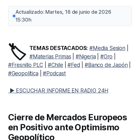
Actualizado: Martes, 16 de junio de 2026
15:30h
🏷️
TEMAS DESTACADOS:
#Media Sesion
|
#Materias Primas
|
#Nigeria
|
#Oro
|
#Fresnillo PLC
|
#Chile
|
#Fed
|
#Banco de Japón
|
#Geopolítica
|
#Podcast
▶ ESCUCHAR INFORME EN RADIO 24H
Cierre de Mercados Europeos
en Positivo ante Optimismo
Geopolítico