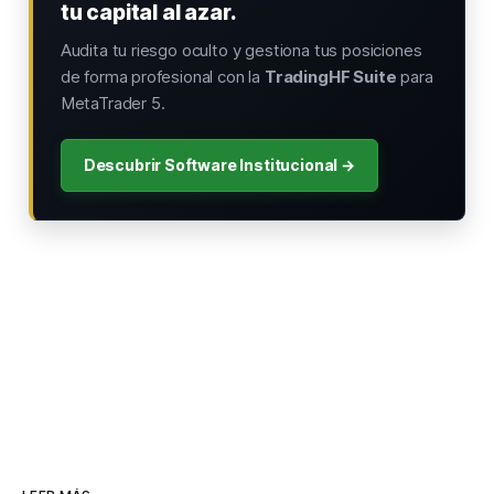
tu capital al azar.
Audita tu riesgo oculto y gestiona tus posiciones
de forma profesional con la
TradingHF Suite
para
MetaTrader 5.
Descubrir Software Institucional →