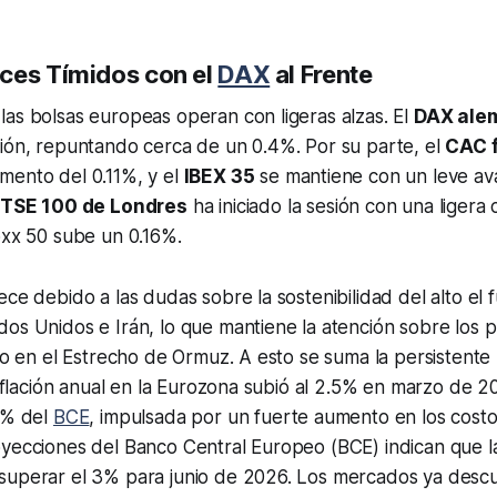
ces Tímidos con el
DAX
al Frente
as bolsas europeas operan con ligeras alzas. El
DAX ale
gión, repuntando cerca de un 0.4%. Por su parte, el
CAC 
mento del 0.11%, y el
IBEX 35
se mantiene con un leve av
TSE 100 de Londres
ha iniciado la sesión con una ligera 
oxx 50 sube un 0.16%.
ece debido a las dudas sobre la sostenibilidad del alto el
os Unidos e Irán, lo que mantiene la atención sobre los p
ico en el Estrecho de Ormuz. A esto se suma la persistente
 inflación anual en la Eurozona subió al 2.5% en marzo de 
2% del
BCE
, impulsada por un fuerte aumento en los costo
yecciones del Banco Central Europeo (BCE) indican que la 
superar el 3% para junio de 2026. Los mercados ya desc