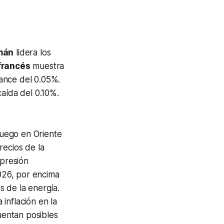
mán
lidera los
francés
muestra
ance del 0.05%.
caída del 0.10%.
 fuego en Oriente
recios de la
 presión
2026, por encima
s de la energía.
inflación en la
uentan posibles