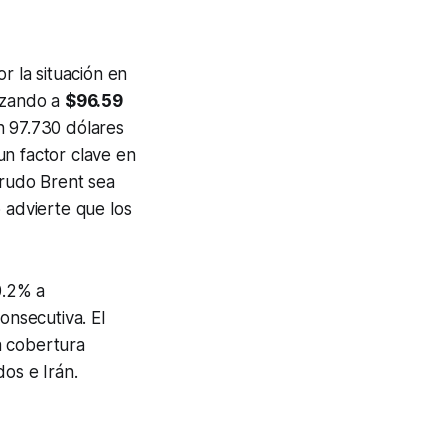
r la situación en
izando a
$96.59
n 97.730 dólares
un factor clave en
crudo Brent sea
 advierte que los
0.2% a
onsecutiva. El
a cobertura
dos e Irán.