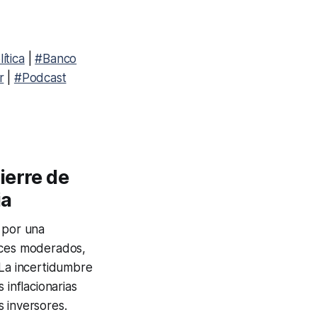
ítica
|
#Banco
r
|
#Podcast
ierre de
ia
 por una
ances moderados,
 La incertidumbre
inflacionarias
 inversores.