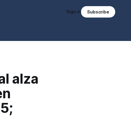
Sign in
Subscribe
al alza
en
5;