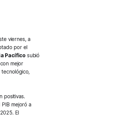
te viernes, a
ptado por el
a Pacífico
subió
 con mejor
 tecnológico,
 positivas.
 PIB mejoró a
2025. El