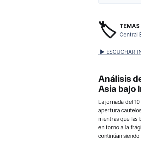
🏷️
TEMAS 
Central
▶ ESCUCHAR I
Análisis d
Asia bajo 
La jornada del 10
apertura cautelo
mientras que las 
en torno a la frág
continúan siendo 