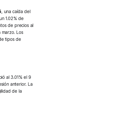
5
, una caída del
(un 1.02% de
tos de precios al
n marzo. Los
de tipos de
ió al 3.01% el 9
sión anterior. La
lidad de la