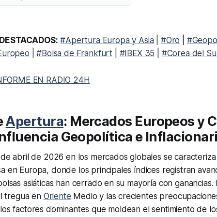
DESTACADOS:
#Apertura Europa y Asia
|
#Oro
|
#Geopol
 Europeo
|
#Bolsa de Frankfurt
|
#IBEX 35
|
#Corea del Su
NFORME EN RADIO 24H
e
Apertura
: Mercados Europeos y C
Influencia Geopolítica e Inflacionar
 de abril de 2026 en los mercados globales se caracteriza
sa en Europa, donde los principales índices registran av
bolsas asiáticas han cerrado en su mayoría con ganancias.
il tregua en
Oriente
Medio y las crecientes preocupaciones 
los factores dominantes que moldean el sentimiento de los