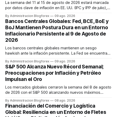
La semana del 11 al 15 de agosto de 2026 estará marcada
por datos clave de inflación en EE. UU. (IPC y IPP de julio),
discursos de la Fed y ventas minoristas, así como la
By Administracion Blogforex
09 ago. 2026
decisión de tipos del RBA y la estimación del PIB del Reino
Bancos Centrales Globales: Fed, BCE, BoE y
Unido. Los mercados cierran la semana con un sentimiento
BoJ Mantienen Postura Dura en un Entorno
mixto, ...
Inflacionario Persistente al 9 de Agosto de
2026
Los bancos centrales globales mantienen un sesgo
hawkish ante la inflación persistente. La Fed se encuentra
dividida, pero se espera una subida en septiembre. El BCE
By Administracion Blogforex
09 ago. 2026
también se inclina hacia una subida de tasas en septiembre.
S&P 500 Alcanza Nuevo Récord Semanal;
El Banco de Inglaterra mantiene su tasa, pero con un comité
Preocupaciones por Inflación y Petróleo
dividido ...
Impulsan el Oro
Los mercados globales cerraron la semana del 8 de agosto
de 2026 con el S&P 500 alcanzando nuevos máximos
históricos impulsado por el sector tecnológico y la IA. La
By Administracion Blogforex
08 ago. 2026
renta fija vio una caída en los rendimientos del Tesoro de
Financiación del Comercio y Logística
EE. UU. tras un informe de empleo más débil. El petróleo se
Global: Resiliencia en un Entorno de Fletes
mantuvo al ...