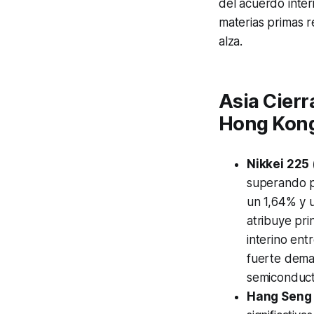
del acuerdo inter
materias primas re
alza.
Asia Cierr
Hong Kon
Nikkei 225 
superando po
un 1,64% y u
atribuye pri
interino ent
fuerte dem
semiconduct
Hang Seng 