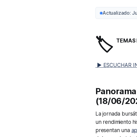
Actualizado: J
🏷️
TEMAS 
▶ ESCUCHAR I
Panorama 
(18/06/20
La jornada bursát
un rendimiento hi
presentan una
ap