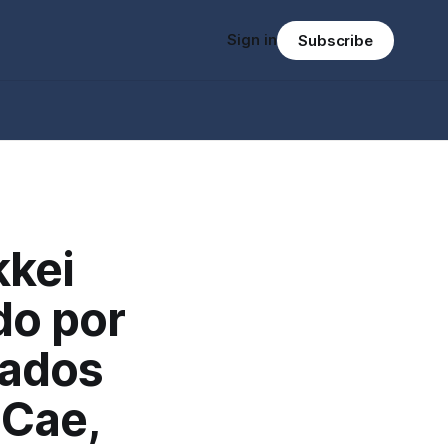
Sign in
Subscribe
kkei
do por
cados
 Cae,