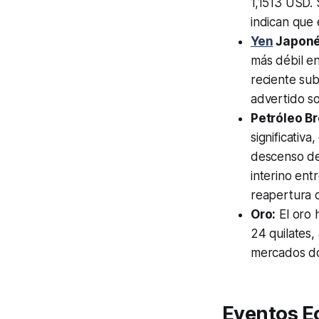
1,1513 USD. 
indican que 
Yen
Japoné
más débil en
reciente sub
advertido so
Petróleo Br
significativ
descenso de 
interino ent
reapertura 
Oro:
El oro 
24 quilates,
mercados dom
Eventos E