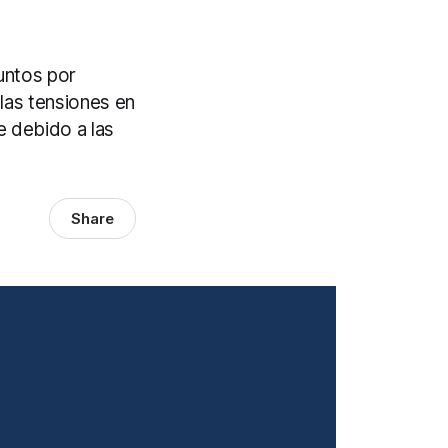
untos por
las tensiones en
 debido a las
Share