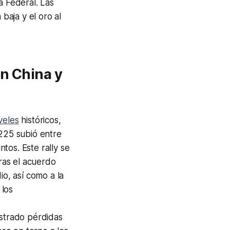
a Federal. Las
baja y el oro al
en China y
veles
históricos,
 225 subió entre
tos. Este rally se
tras el acuerdo
o, así como a la
 los
strado pérdidas