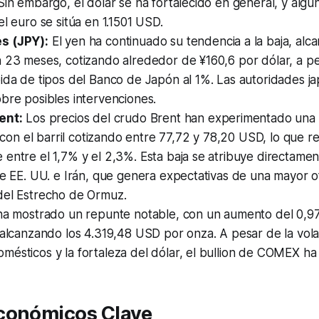
Sin embargo, el dólar se ha fortalecido en general, y algu
el euro se sitúa en 1.1501 USD.
s (JPY):
El yen ha continuado su tendencia a la baja, alc
 23 meses, cotizando alrededor de ¥160,6 por dólar, a pe
ida de tipos del Banco de Japón al 1%. Las autoridades j
bre posibles intervenciones.
ent:
Los precios del crudo Brent han experimentado una 
a, con el barril cotizando entre 77,72 y 78,20 USD, lo que 
entre el 1,7% y el 2,3%. Esta baja se atribuye directame
re EE. UU. e Irán, que genera expectativas de una mayor of
del Estrecho de Ormuz.
ha mostrado un repunte notable, con un aumento del 0,9
 alcanzando los 4.319,48 USD por onza. A pesar de la volat
ésticos y la fortaleza del dólar, el bullion de COMEX ha
conómicos Clave