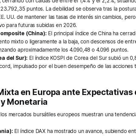
as, cerrando con caídas de entre el 1,4% y el 2,2%, situánd
23.792,35 puntos. La debilidad se observa tras la postur
E. UU. de mantener las tasas de interés sin cambios, per
ivo para futuras subidas en 2026.
omposite (China):
El principal índice de China ha cerra
to mixto o ligeramente a la baja, con descensos de entre
nzando aproximadamente los 4.090,48 o 4.096 puntos.
a del Sur):
El índice KOSPI de Corea del Sur subió un 0
cord, impulsado por el buen desempeño de las acciones t
ixta en Europa ante Expectativas d
 y Monetaria
los mercados bursátiles europeos muestran una tendencia
nia):
El índice DAX ha mostrado un avance, subiendo en