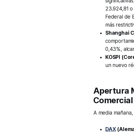
significativ
23.924,81 o 
Federal de E
más restrict
Shanghai C
comportamien
0,43%, alca
KOSPI (Core
un nuevo ré
Apertura M
Comercial
A media mañana, 
DAX
(Alema