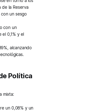
ose en torno a los
a de la Reserva
o con un sesgo
do con un
 el 0,1% y el
,89%, alcanzando
ecnológicas.
e Política
 mixta:
tre un 0,08% y un