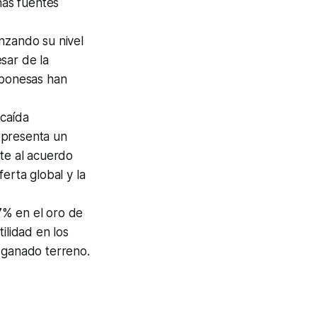
nas fuentes
anzando su nivel
sar de la
aponesas han
caída
representa un
nte al acuerdo
erta global y la
7% en el oro de
ilidad en los
 ganado terreno.