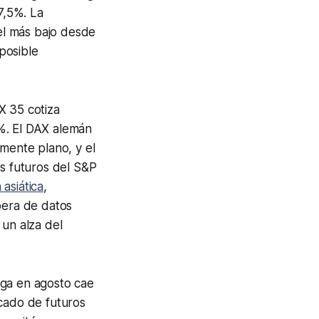
7,5%. La
vel más bajo desde
posible
X 35 cotiza
%. El DAX alemán
amente plano, y el
os futuros del S&P
 asiática
,
pera de datos
 un alza del
ga en agosto cae
rcado de futuros