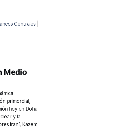
ancos Centrales
|
n Medio
námica
ón primordial,
nión hoy en Doha
lear y la
ores iraní, Kazem