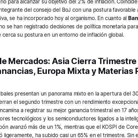
ario para alcanzar su objetivo del 2% de inflación. Coinci
ntegrante del consejo del BoJ con una postura favorable a
iva, se ha incorporado hoy al organismo. En cuanto al
Ban
 no se han registrado decisiones de política monetaria para
cerca su postura en un entorno de inflación global.
e Mercados: Asia Cierra Trimestre
nancias, Europa Mixta y Materias P
bales presentan un panorama mixto en la apertura del 30 
cierran el segundo trimestre con un rendimiento excepciona
encamina a registrar su mejor ganancia trimestral en 17 añ
ores tecnológicos y los semiconductores ligados a la inteligen
pón avanzó más de un 1%, mientras que el KOSPI de Core
 ligeramente, ha subido casi un 65% en el trimestre. Sin