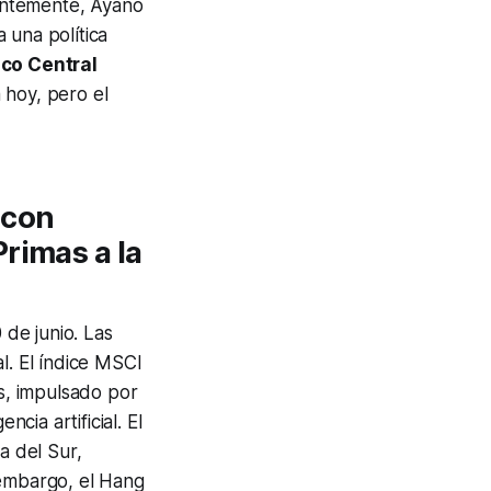
dentemente, Ayano
 una política
co Central
 hoy, pero el
 con
rimas a la
de junio. Las
l. El índice MSCI
os, impulsado por
cia artificial. El
a del Sur,
 embargo, el Hang