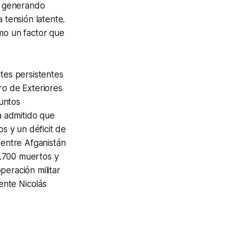
, generando
 tensión latente.
omo un factor que
tes persistentes
ro de Exteriores
suntos
ha admitido que
os y un déficit de
 entre Afganistán
1.700 muertos y
peración militar
ente Nicolás