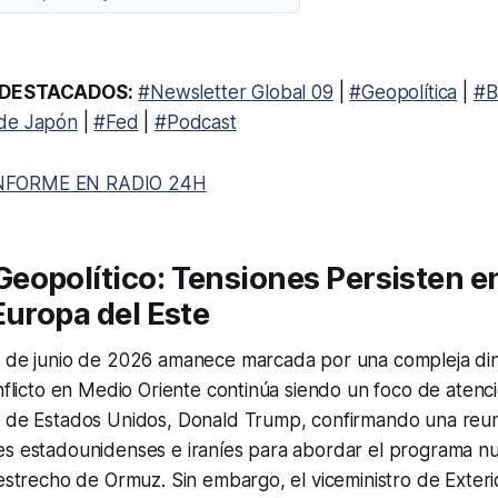
DESTACADOS:
#Newsletter Global 09
|
#Geopolítica
|
#B
de Japón
|
#Fed
|
#Podcast
NFORME EN RADIO 24H
eopolítico: Tensiones Persisten e
Europa del Este
0 de junio de 2026 amanece marcada por una compleja di
onflicto en Medio Oriente continúa siendo un foco de atenci
e de Estados Unidos, Donald Trump, confirmando una reu
s estadounidenses e iraníes para abordar el programa nuc
 estrecho de Ormuz. Sin embargo, el viceministro de Exteri