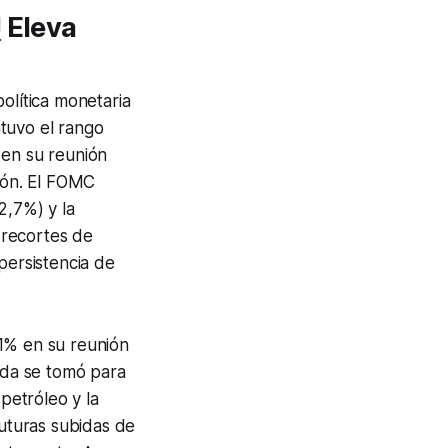
J
Eleva
olítica monetaria
ntuvo el rango
 en su reunión
ción. El FOMC
2,7%) y la
a recortes de
persistencia de
 1% en su reunión
dida se tomó para
 petróleo y la
futuras subidas de