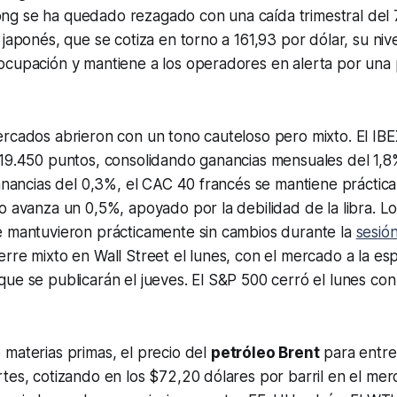
g se ha quedado rezagado con una caída trimestral del 
 japonés, que se cotiza en torno a 161,93 por dólar, su ni
ocupación y mantiene a los operadores en alerta por una 
rcados abrieron con un tono cauteloso pero mixto. El IBE
 19.450 puntos, consolidando ganancias mensuales del 1,8
ganancias del 0,3%, el CAC 40 francés se mantiene práctic
o avanza un 0,5%, apoyado por la debilidad de la libra. L
e mantuvieron prácticamente sin cambios durante la
sesión
rre mixto en Wall Street el lunes, con el mercado a la es
ue se publicarán el jueves. El S&P 500 cerró el lunes con
materias primas, el precio del
petróleo Brent
para entre
tes, cotizando en los $72,20 dólares por barril en el me