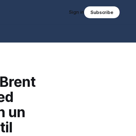
Sign in
Subscribe
 Brent
Fed
n un
il