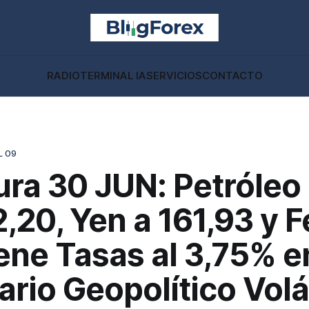
RADIO
TERMINAL IA
SERVICIOS
CONTACTO
L 09
ra 30 JUN: Petróleo
,20, Yen a 161,93 y 
ene Tasas al 3,75% e
rio Geopolítico Volát