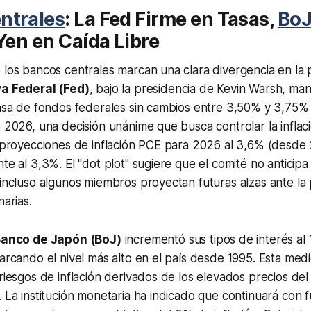
ntrales
: La Fed Firme en Tasas,
Bo
 Yen en Caída Libre
 los bancos centrales marcan una clara divergencia en la p
a Federal (Fed)
, bajo la presidencia de Kevin Warsh, ma
tasa de fondos federales sin cambios entre 3,50% y 3,75%
e 2026, una decisión unánime que busca controlar la infla
s proyecciones de inflación PCE para 2026 al 3,6% (desde 
nte al 3,3%. El "dot plot" sugiere que el comité no anticip
 incluso algunos miembros proyectan futuras alzas ante la 
narias.
anco de Japón (BoJ)
incrementó sus tipos de interés al
marcando el nivel más alto en el país desde 1995. Esta me
 riesgos de inflación derivados de los elevados precios del
. La institución monetaria ha indicado que continuará con 