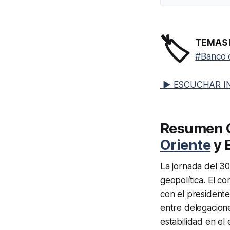
🏷️
TEMAS 
#Banco 
▶ ESCUCHAR I
Resumen G
Oriente
y 
La jornada del 3
geopolítica. El c
con el president
entre delegacione
estabilidad en el