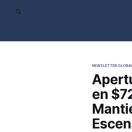
NEWSLETTER GLOBA
Apertu
en $72
Manti
Escena