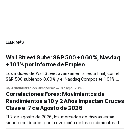
LEER MÁS
Wall Street Sube: S&P 500 +0.60%, Nasdaq
+1.01% por Informe de Empleo
Los índices de Wall Street avanzan en la recta final, con el
S&P 500 subiendo 0.60% y el Nasdaq Composite 1.01%,
tras un informe de empleo que sorprendió con una pérdida
By Administracion Blogforex
07 ago. 2026
de 23,000 puestos en julio, impulsando esperanzas de
Correlaciones Forex: Movimientos de
recortes de tasas de la Fed.
Rendimientos a 10 y 2 Años Impactan Cruces
Clave el 7 de Agosto de 2026
El 7 de agosto de 2026, los mercados de divisas están
siendo moldeados por la evolución de los rendimientos de
bonos a 10 y 2 años. Los rendimientos de los Tesoros de