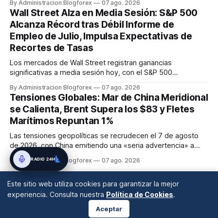
By Administracion Blogforex
07 ago. 2026
EE. UU. a 10 años bajan a 4,65% por datos laborales,
Wall Street Alza en Media Sesión: S&P 500
mientras que los Bunds alemanes a 10 años suben a 3,14%
Alcanza Récord tras Débil Informe de
por inflación. Los ...
Empleo de Julio, Impulsa Expectativas de
Recortes de Tasas
Los mercados de Wall Street registran ganancias
significativas a media sesión hoy, con el S&P 500
alcanzando un nuevo récord histórico. La reacción se
By Administracion Blogforex
07 ago. 2026
produce tras un informe de empleo de julio más débil de lo
Tensiones Globales: Mar de China Meridional
esperado, que refuerza las expectativas de que la Reserva
se Calienta, Brent Supera los $83 y Fletes
Federal podría adoptar una ...
Marítimos Repuntan 1%
Las tensiones geopolíticas se recrudecen el 7 de agosto
de 2026, con China emitiendo una «seria advertencia» a
Filipinas por sus acciones en el Mar de China Meridional, lo
RADIO 24H
By Administracion Blogforex
07 ago. 2026
que eleva la inestabilidad regional. Paralelamente, los
precios del petróleo Brent suben a 83,54 dólares por barril
Este sitio web utiliza cookies para garantizar la mejor
y el WT...
experiencia. Consulta nuestra
Política de Cookies
.
Aceptar