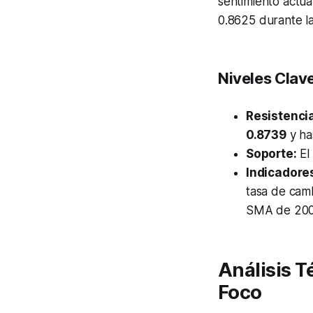
sentimiento actua
0.8625 durante l
Niveles Clav
Resistenci
0.8739
y ha
Soporte:
El
Indicadore
tasa de camb
SMA de 200 d
Análisis 
Foco