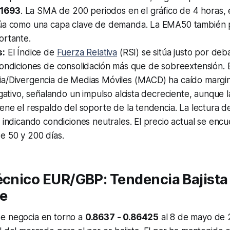
.1693
. La SMA de 200 periodos en el gráfico de 4 horas,
úa como una capa clave de demanda. La EMA50 también 
ortante.
s:
El Índice de
Fuerza Relativa
(RSI) se sitúa justo por deb
ondiciones de consolidación más que de sobreextensión. E
a/Divergencia de Medias Móviles (MACD) ha caído margi
egativo, señalando un impulso alcista decreciente, aunque l
ene el respaldo del soporte de la tendencia. La lectura de
 indicando condiciones neutrales. El precio actual se enc
e 50 y 200 días.
écnico EUR/GBP: Tendencia Bajista
te
e negocia en torno a
0.8637 - 0.86425
al 8 de mayo de 