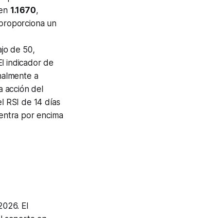
 en
1.1670
,
proporciona un
ajo de 50,
l indicador de
nalmente a
a acción del
l RSI de 14 días
uentra por encima
2026. El