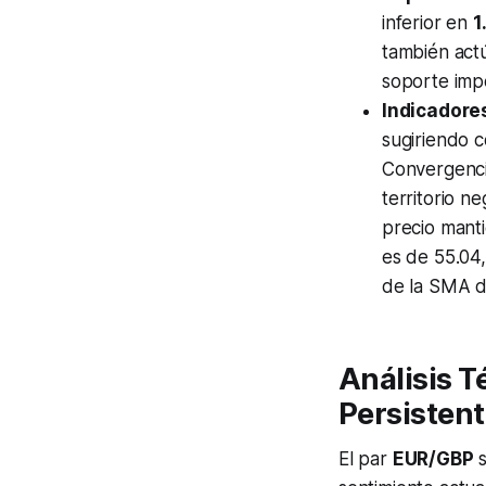
inferior en
1
también act
soporte imp
Indicadore
sugiriendo c
Convergenci
territorio n
precio manti
es de 55.04,
de la SMA d
Análisis T
Persisten
El par
EUR/GBP
s