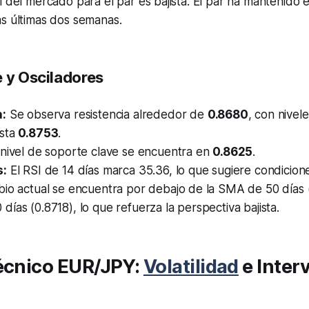
l del mercado para el par es bajista. El par ha mantenido 
as últimas dos semanas.
e y Osciladores
a:
Se observa resistencia alrededor de
0.8680
, con nivel
sta
0.8753
.
 nivel de soporte clave se encuentra en
0.8625
.
s:
El RSI de 14 días marca 35.36, lo que sugiere condicione
io actual se encuentra por debajo de la SMA de 50 días (
ías (0.8718), lo que refuerza la perspectiva bajista.
Técnico EUR/JPY:
Volatilidad
e Inter