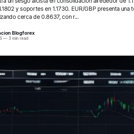
 un sesgo alcista en consolidación alrededor de 1.1
 1.1802 y soportes en 1.1730. EUR/GBP presenta una t
izando cerca de 0.8637, con r...
acion Blogforex
6
—
3 min read