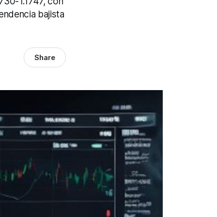
730-1.1747, con
endencia bajista
Share