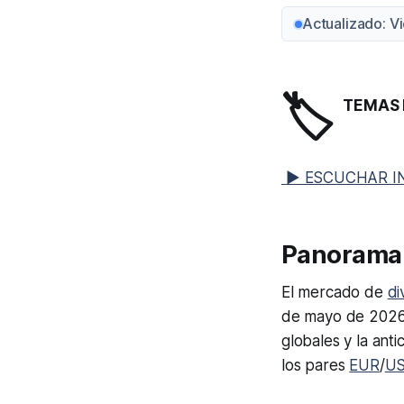
Actualizado: V
🏷️
TEMAS 
▶ ESCUCHAR I
Panorama 
El mercado de
di
de mayo de 2026.
globales y la anti
los pares
EUR
/
U