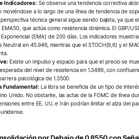
e Indicadores:
Se observa una tendencia correctiva alcist
o moviéndose a lo largo de una línea de tendencia de sopo
perspectiva técnica general sigue siendo bajista, ya que el
a EMA50, que actúa como resistencia dinámica. El GBP/US
 Exponencial (EMA) de 200 días. Los indicadores muestran
es Neutral en 45.946, mientras que el STOCH(9,6) y el MA
nta.
ve:
Existe un impulso y espacio para que el precio se mue
sperada del nivel de resistencia en 1.3489, con confluenc
arrera psicológica de 1.3500.
a Fundamental:
La libra se beneficia de un tipo de interé
eino Unido. No obstante, las actas de la FOMC de línea dur
nsiones entre EE. UU. e Irán podrían limitar el alza del par,
ounidense.
solidación por Debajo de 0.8550 con Seña