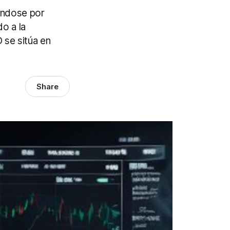
éndose por
o a la
 se sitúa en
Share