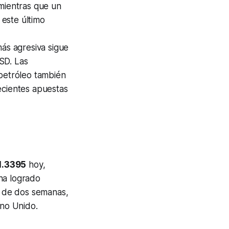
 mientras que un
 este último
ás agresiva sigue
SD. Las
 petróleo también
ecientes apuestas
 1.3395
hoy,
ha logrado
 de dos semanas,
ino Unido.