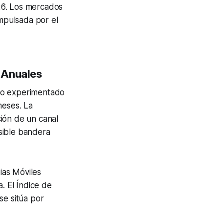
026. Los mercados
impulsada por el
s Anuales
ndo experimentado
meses. La
ión de un canal
sible bandera
ias Móviles
. El Índice de
se sitúa por