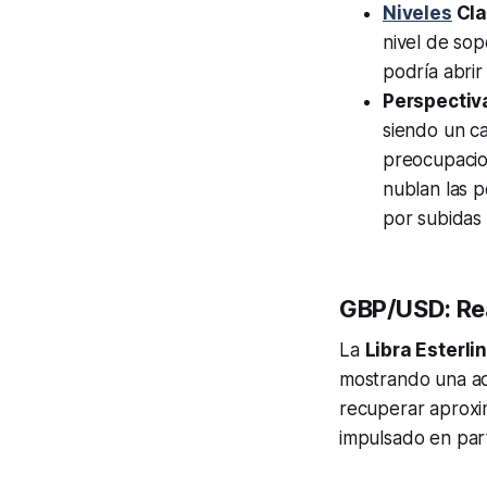
Niveles
Cla
nivel de sop
podría abrir
Perspectiv
siendo un c
preocupacion
nublan las p
por subidas
GBP/USD: Rea
La
Libra Esterli
mostrando una acc
recuperar aproxi
impulsado en part