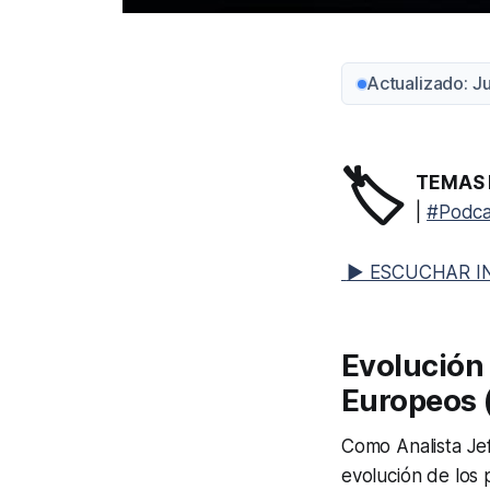
Actualizado: J
🏷️
TEMAS 
|
#Podca
▶ ESCUCHAR I
Evolución 
Europeos 
Como Analista Jef
evolución de los 