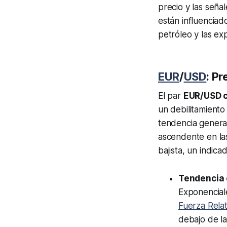
precio y las seña
están influenciad
petróleo y las ex
EUR
/
USD
: P
El par
EUR/USD c
un debilitamiento
tendencia general
ascendente en la
bajista, un indic
Tendencia 
Exponenciale
Fuerza Relat
debajo de la