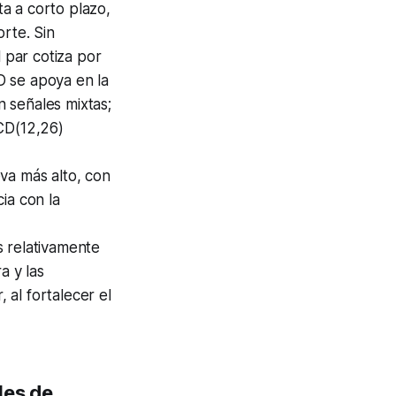
a a corto plazo,
rte. Sin
 par cotiza por
D se apoya en la
 señales mixtas;
CD(12,26)
va más alto, con
ia con la
s relativamente
a y las
 al fortalecer el
les de