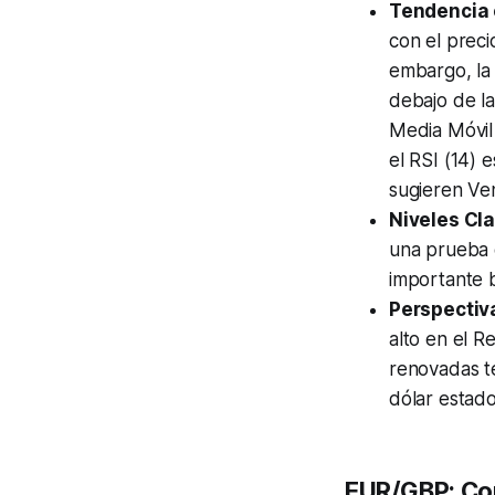
Tendencia 
con el preci
embargo, la 
debajo de l
Media Móvil
el RSI (14) 
sugieren Ve
Niveles Cla
una prueba e
importante b
Perspectiv
alto en el R
renovadas te
dólar estad
EUR/GBP: Con