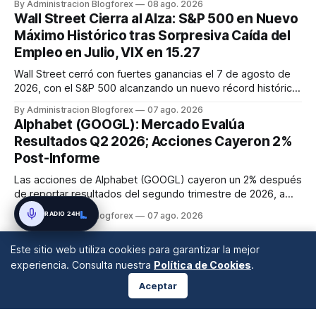
By Administracion Blogforex
08 ago. 2026
disrupciones geopolíticas y congestión. La financiación del
Wall Street Cierra al Alza: S&P 500 en Nuevo
comercio, que depende en un 90% del crédito, se digitaliza
Máximo Histórico tras Sorpresiva Caída del
y el mercado...
Empleo en Julio, VIX en 15.27
Wall Street cerró con fuertes ganancias el 7 de agosto de
2026, con el S&P 500 alcanzando un nuevo récord histórico
de 7,757.64 puntos (+0.6%). El Dow Jones subió 0.3% a
By Administracion Blogforex
07 ago. 2026
54,036.93 y el Nasdaq Composite escaló 1.3% a 26,690.62.
Alphabet (GOOGL): Mercado Evalúa
El impulso provino de un informe de empleo de julio
Resultados Q2 2026; Acciones Cayeron 2%
inesperadamente ...
Post-Informe
Las acciones de Alphabet (GOOGL) cayeron un 2% después
de reportar resultados del segundo trimestre de 2026, a
pesar de superar las expectativas en ingresos de la nube y
RADIO 24H
By Administracion Blogforex
07 ago. 2026
usuarios de Gemini, en un mercado que evalúa el impacto
de las inversiones en IA.
Este sitio web utiliza cookies para garantizar la mejor
experiencia. Consulta nuestra
Política de Cookies
.
Aceptar