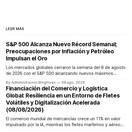
LEER MÁS
S&P 500 Alcanza Nuevo Récord Semanal;
Preocupaciones por Inflación y Petróleo
Impulsan el Oro
Los mercados globales cerraron la semana del 8 de agosto
de 2026 con el S&P 500 alcanzando nuevos máximos
históricos impulsado por el sector tecnológico y la IA. La
By Administracion Blogforex
08 ago. 2026
renta fija vio una caída en los rendimientos del Tesoro de
Financiación del Comercio y Logística
EE. UU. tras un informe de empleo más débil. El petróleo se
Global: Resiliencia en un Entorno de Fletes
mantuvo al ...
Volátiles y Digitalización Acelerada
(08/08/2026)
El comercio mundial de mercancías crece un 11% en valor
impulsado por la IA, mientras los fletes marítimos y aéreos
mantienen su volatilidad y precios elevados por