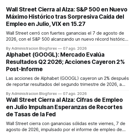
Wall Street Cierra al Alza: S&P 500 en Nuevo
Máximo Histórico tras Sorpresiva Caída del
Empleo en Julio, VIX en 15.27
Wall Street cerró con fuertes ganancias el 7 de agosto de
2026, con el S&P 500 alcanzando un nuevo récord histórico
de 7,757.64 puntos (+0.6%). El Dow Jones subió 0.3% a
By Administracion Blogforex
07 ago. 2026
54,036.93 y el Nasdaq Composite escaló 1.3% a 26,690.62.
Alphabet (GOOGL): Mercado Evalúa
El impulso provino de un informe de empleo de julio
Resultados Q2 2026; Acciones Cayeron 2%
inesperadamente ...
Post-Informe
Las acciones de Alphabet (GOOGL) cayeron un 2% después
de reportar resultados del segundo trimestre de 2026, a
pesar de superar las expectativas en ingresos de la nube y
By Administracion Blogforex
07 ago. 2026
usuarios de Gemini, en un mercado que evalúa el impacto
Wall Street Cierra al Alza: Cifras de Empleo
de las inversiones en IA.
en Julio Impulsan Esperanzas de Recortes
de Tasas de la Fed
Wall Street cierra con ganancias sólidas este viernes, 7 de
agosto de 2026, impulsado por el informe de empleo de