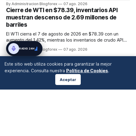
julio que mostró una pérdida inesperada de 23,000 puestos
By Administracion Blogforex
07 ago. 2026
de trabajo. Este dato macroeconómico incrementó las
Cierre de WTI en $78.39, inventarios API
expectativas de que la Reserva Federal pueda flexibilizar su
muestran descenso de 2.69 millones de
política m...
barriles
El WTI cierra el 7 de agosto de 2026 en $78.39 con un
aumento del 1.42%, mientras los inventarios de crudo API
caen en 2.69 millones de barriles, sugiriendo una
RADIO 24H
By Administracion Blogforex
07 ago. 2026
contracción de la oferta.
Este sitio web utiliza cookies para garantizar la mejor
experiencia. Consulta nuestra
Política de Cookies
.
Aceptar
ANÁLISIS DE MERCADOS
Desde 2008 en A Coruña, Galicia, España |
info@blogforex.es
QUIÉNES SOMOS
AVISO LEGAL
PRIVACIDAD
COOKIES
© 2026 BlogForex.es.