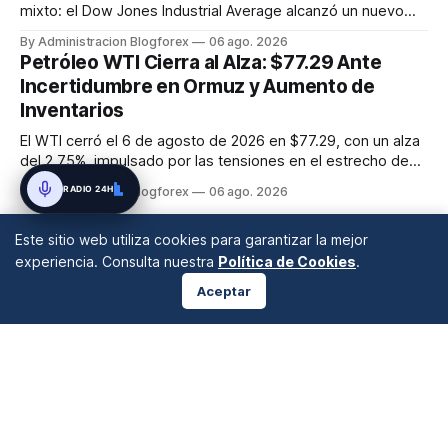
mixto: el Dow Jones Industrial Average alcanzó un nuevo
máximo histórico de 54,349.12 puntos (+0.5%), mientras
By Administracion Blogforex
06 ago. 2026
que el S&P 500 retrocedió un 0.2% a 7,723.55 y el Nasdaq
Petróleo WTI Cierra al Alza: $77.29 Ante
Composite cayó un 0.8% a 26,363.44, afectado por la
Incertidumbre en Ormuz y Aumento de
debilidad de las a...
Inventarios
El WTI cerró el 6 de agosto de 2026 en $77.29, con un alza
del 2.75%, impulsado por las tensiones en el estrecho de
Ormuz, a pesar del aumento inesperado en los inventarios
RADIO 24H
By Administracion Blogforex
06 ago. 2026
de crudo de EE. UU.
Este sitio web utiliza cookies para garantizar la mejor
experiencia. Consulta nuestra
Política de Cookies
.
Aceptar
ANÁLISIS DE MERCADOS
Desde 2008 en A Coruña, Galicia, España |
info@blogforex.es
QUIÉNES SOMOS
AVISO LEGAL
PRIVACIDAD
COOKIES
© 2026 BlogForex.es.