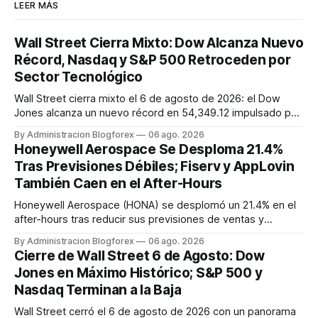
LEER MÁS
Wall Street Cierra Mixto: Dow Alcanza Nuevo
Récord, Nasdaq y S&P 500 Retroceden por
Sector Tecnológico
Wall Street cierra mixto el 6 de agosto de 2026: el Dow
Jones alcanza un nuevo récord en 54,349.12 impulsado por
sólidas ganancias, mientras que el S&P 500 y el Nasdaq
By Administracion Blogforex
06 ago. 2026
Composite retroceden un 0.2% y 0.8% respectivamente,
Honeywell Aerospace Se Desploma 21.4%
lastrados por el sector tecnológico. El VIX cayó a 15.43, y el
Tras Previsiones Débiles; Fiserv y AppLovin
progreso en...
También Caen en el After-Hours
Honeywell Aerospace (HONA) se desplomó un 21.4% en el
after-hours tras reducir sus previsiones de ventas y
beneficios para 2026. Fiserv (FI) cayó un 12% por un recorte
By Administracion Blogforex
06 ago. 2026
en sus pronósticos anuales, y AppLovin (APP) bajó un 19.3%
Cierre de Wall Street 6 de Agosto: Dow
tras no alcanzar las estimaciones de ingresos. SanDisk
Jones en Máximo Histórico; S&P 500 y
(SNDK) tambié...
Nasdaq Terminan a la Baja
Wall Street cerró el 6 de agosto de 2026 con un panorama