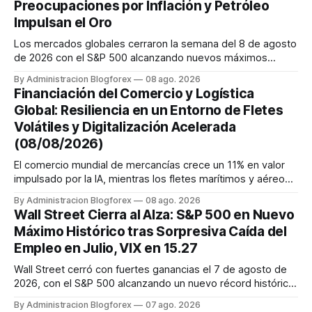
Preocupaciones por Inflación y Petróleo
Impulsan el Oro
Los mercados globales cerraron la semana del 8 de agosto
de 2026 con el S&P 500 alcanzando nuevos máximos
históricos impulsado por el sector tecnológico y la IA. La
By Administracion Blogforex
08 ago. 2026
renta fija vio una caída en los rendimientos del Tesoro de
Financiación del Comercio y Logística
EE. UU. tras un informe de empleo más débil. El petróleo se
Global: Resiliencia en un Entorno de Fletes
mantuvo al ...
Volátiles y Digitalización Acelerada
(08/08/2026)
El comercio mundial de mercancías crece un 11% en valor
impulsado por la IA, mientras los fletes marítimos y aéreos
mantienen su volatilidad y precios elevados por
By Administracion Blogforex
08 ago. 2026
disrupciones geopolíticas y congestión. La financiación del
Wall Street Cierra al Alza: S&P 500 en Nuevo
comercio, que depende en un 90% del crédito, se digitaliza
Máximo Histórico tras Sorpresiva Caída del
y el mercado...
Empleo en Julio, VIX en 15.27
Wall Street cerró con fuertes ganancias el 7 de agosto de
2026, con el S&P 500 alcanzando un nuevo récord histórico
de 7,757.64 puntos (+0.6%). El Dow Jones subió 0.3% a
By Administracion Blogforex
07 ago. 2026
54,036.93 y el Nasdaq Composite escaló 1.3% a 26,690.62.