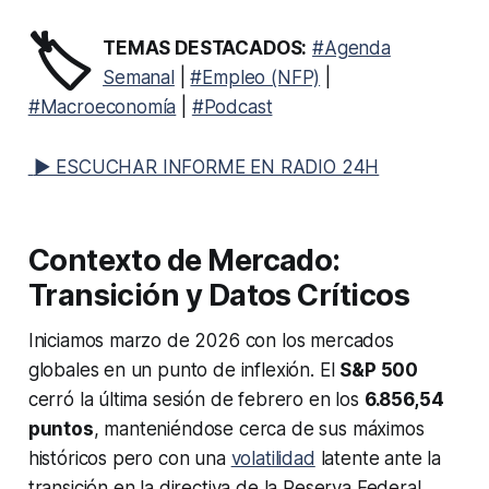
🏷️
TEMAS DESTACADOS:
#Agenda
Semanal
|
#Empleo (NFP)
|
#Macroeconomía
|
#Podcast
▶ ESCUCHAR INFORME EN RADIO 24H
Contexto de Mercado:
Transición y Datos Críticos
Iniciamos marzo de 2026 con los mercados
globales en un punto de inflexión. El
S&P 500
cerró la última sesión de febrero en los
6.856,54
puntos
, manteniéndose cerca de sus máximos
históricos pero con una
volatilidad
latente ante la
transición en la directiva de la Reserva Federal.