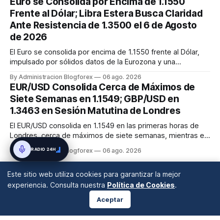
Euro se Consolida por Encima de 1.1550
Natural europeo (TTF) sube un 3,14% a 54,05 EUR/MWh.
Frente al Dólar; Libra Estera Busca Claridad
Ante Resistencia de 1.3500 el 6 de Agosto
de 2026
El Euro se consolida por encima de 1.1550 frente al Dólar,
impulsado por sólidos datos de la Eurozona y una
perspectiva alcista en los indicadores técnicos. El EUR/USD
By Administracion Blogforex
06 ago. 2026
apunta a la resistencia de 1.1620. La Libra Esterlina, por su
EUR/USD Consolida Cerca de Máximos de
parte, busca romper la resistencia de 1.3500 contra el
Siete Semanas en 1.1549; GBP/USD en
Dólar, mie...
1.3463 en Sesión Matutina de Londres
El EUR/USD consolida en 1.1549 en las primeras horas de
Londres, cerca de máximos de siete semanas, mientras el
GBP/USD se estabiliza en 1.3463. Ambos pares reflejan el
RADIO 24H
By Administracion Blogforex
06 ago. 2026
mejoramiento del sentimiento de riesgo y la debilidad del
dólar, con el Cable en fase de toma de beneficios y a la
Este sitio web utiliza cookies para garantizar la mejor
espera de d...
experiencia. Consulta nuestra
Política de Cookies
.
Aceptar