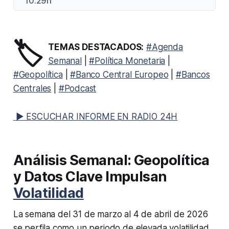
10:29h
🏷️
TEMAS DESTACADOS:
#Agenda
Semanal
|
#Política Monetaria
|
#Geopolítica
|
#Banco Central Europeo
|
#Bancos
Centrales
|
#Podcast
▶ ESCUCHAR INFORME EN RADIO 24H
Análisis Semanal: Geopolítica
y Datos Clave Impulsan
Volatilidad
La semana del 31 de marzo al 4 de abril de 2026
se perfila como un periodo de elevada volatilidad