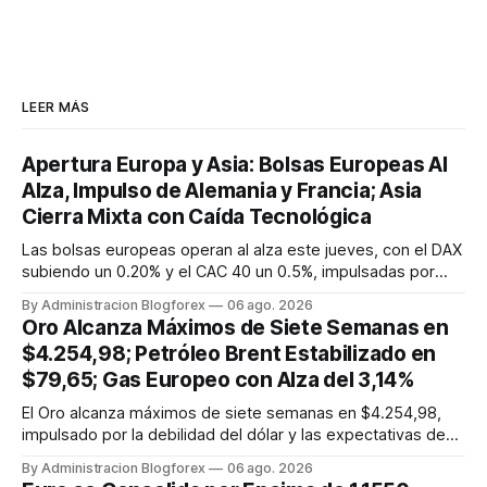
LEER MÁS
Apertura Europa y Asia: Bolsas Europeas Al
Alza, Impulso de Alemania y Francia; Asia
Cierra Mixta con Caída Tecnológica
Las bolsas europeas operan al alza este jueves, con el DAX
subiendo un 0.20% y el CAC 40 un 0.5%, impulsadas por
datos manufactureros positivos en Alemania y la mejora de
By Administracion Blogforex
06 ago. 2026
la actividad en la Eurozona. Asia cierra mixta; el Nikkei 225 y
Oro Alcanza Máximos de Siete Semanas en
el Hang Seng caen por la debilidad tecnológica, mientras
$4.254,98; Petróleo Brent Estabilizado en
que...
$79,65; Gas Europeo con Alza del 3,14%
El Oro alcanza máximos de siete semanas en $4.254,98,
impulsado por la debilidad del dólar y las expectativas de
tipos. El Petróleo Brent se estabiliza cerca de $79,65, y el
By Administracion Blogforex
06 ago. 2026
WTI en $75,78, afectados por el acuerdo en Ormuz. El Gas