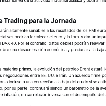
instantánea de la actividad industrial asiática y podría infl
 Trading para la Jornada
rán altamente sensibles a los resultados de los PMI euro
ativas podrían fortalecer el euro y la libra, y dar un impu
DAX 40. Por el contrario, datos débiles podrían reavivar 
bre una desaceleración económica y presionar a la baja a 
.
s materias primas, la evolución del petróleo Brent estará l
 negociaciones entre EE. UU. e Irán. Un acuerdo firme po
ión o incluso a una corrección a la baja del crudo si se an
oro, por su parte, continuará siendo un barómetro de la ave
de inflación, en correlación inversa con el desempeño del d