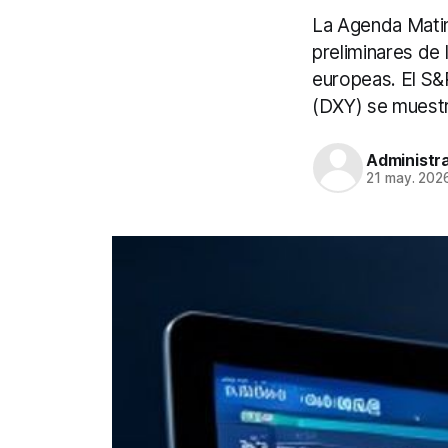
La Agenda Matin
preliminares de 
europeas. El S&
(DXY) se muestra
Administr
21 may. 202