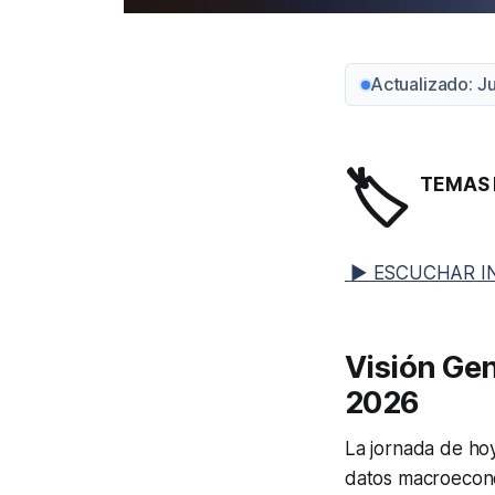
Actualizado: 
🏷️
TEMAS 
▶ ESCUCHAR I
Visión Gen
2026
La jornada de hoy
datos macroeconó