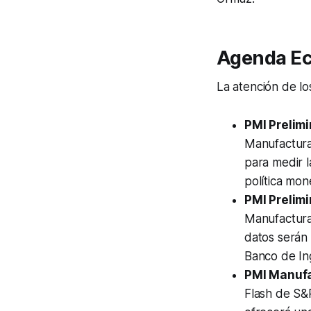
Agenda Ec
La atención de lo
PMI Prelim
Manufactura
para medir l
política mon
PMI Prelimi
Manufactura
datos serán 
Banco de Ing
PMI Manufa
Flash de S&