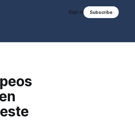
Sign in
Subscribe
opeos
 en
 este