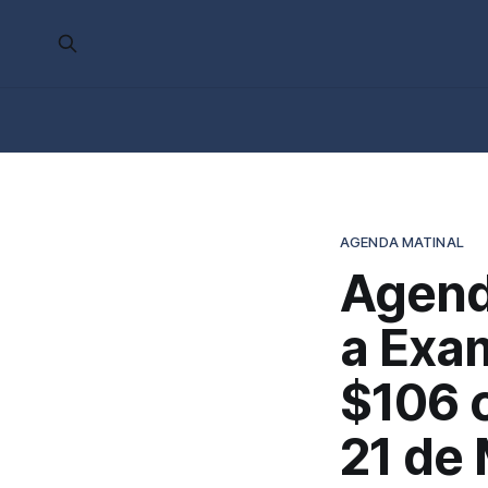
AGENDA MATINAL
Agend
a Exa
$106 
21 de