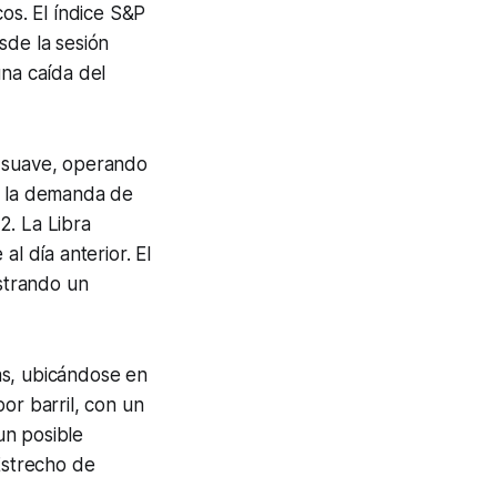
cos. El índice S&P
sde la sesión
na caída del
 suave, operando
de la demanda de
2. La Libra
l día anterior. El
strando un
as, ubicándose en
or barril, con un
un posible
Estrecho de