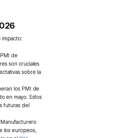
2026
o impacto:
s PMI de
es son cruciales
ectativas sobre la
peran los PMI de
do en mayo. Estos
s futuras del
I Manufacturero
e los europeos,