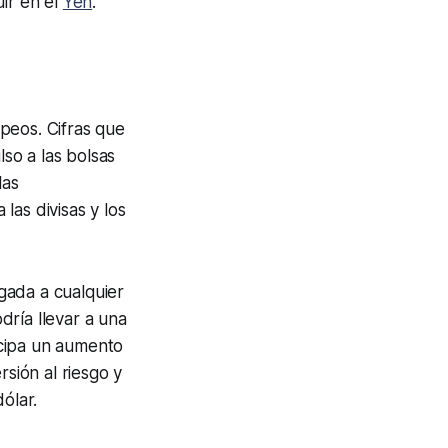
uir en el
Yen
.
peos. Cifras que
lso a las bolsas
las
las divisas y los
igada a cualquier
dría llevar a una
ticipa un aumento
rsión al riesgo y
ólar.