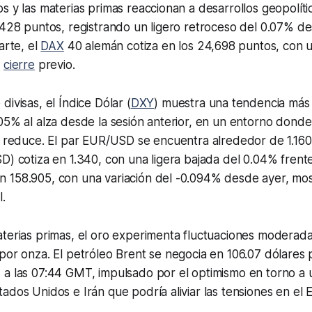
s y las materias primas reaccionan a desarrollos geopolíti
,428 puntos, registrando un ligero retroceso del 0.07% de
arte, el
DAX
40 alemán cotiza en los 24,698 puntos, con u
l
cierre
previo.
ivisas, el Índice Dólar (
DXY
) muestra una tendencia más
.05% al alza desde la sesión anterior, en un entorno don
e reduce. El par EUR/USD se encuentra alrededor de 1.160
D) cotiza en 1.340, con una ligera bajada del 0.04% frente a
 158.905, con una variación del -0.094% desde ayer, mo
l.
aterias primas, el oro experimenta fluctuaciones moderad
por onza. El petróleo Brent se negocia en 106.07 dólares p
 a las 07:44 GMT, impulsado por el optimismo en torno a 
ados Unidos e Irán que podría aliviar las tensiones en el 