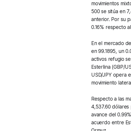
movimientos mixto
500 se sitúa en 7
anterior. Por su p
0.16% respecto a
En el mercado de d
en 99.1895, un 0
activos refugio s
Esterlina (GBP/US
USD/JPY opera en
movimiento latera
Respecto a las m
4,537.60 dólares 
avance del 0.99%
acuerdo entre Est
Ormuz.