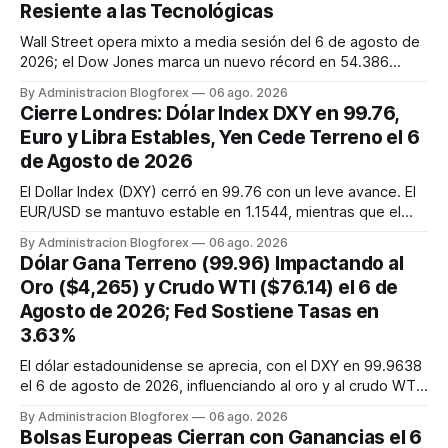
Resiente a las Tecnológicas
Wall Street opera mixto a media sesión del 6 de agosto de
2026; el Dow Jones marca un nuevo récord en 54.386
puntos, mientras que el Nasdaq Composite cae un 0,2% por
By Administracion Blogforex
06 ago. 2026
la debilidad en el sector tecnológico y el petróleo WTI sube
Cierre Londres: Dólar Index DXY en 99.76,
a 76,31 dólares.
Euro y Libra Estables, Yen Cede Terreno el 6
de Agosto de 2026
El Dollar Index (DXY) cerró en 99.76 con un leve avance. El
EUR/USD se mantuvo estable en 1.1544, mientras que el
GBP/USD cayó ligeramente a 1.3454. El USD/JPY retrocedió
By Administracion Blogforex
06 ago. 2026
a 157.88, cediendo parte de sus ganancias tras las
Dólar Gana Terreno (99.96) Impactando al
intervenciones. Los mercados siguen atentos al acuerdo
Oro ($4,265) y Crudo WTI ($76.14) el 6 de
sobre Ormuz y dato...
Agosto de 2026; Fed Sostiene Tasas en
3.63%
El dólar estadounidense se aprecia, con el DXY en 99.9638
el 6 de agosto de 2026, influenciando al oro y al crudo WTI.
El oro cotiza en $4,265.22, mostrando resiliencia por
By Administracion Blogforex
06 ago. 2026
expectativas de política de la Fed, mientras que el crudo
Bolsas Europeas Cierran con Ganancias el 6
WTI se sitúa en $76.14, afectado por la geopolítica. La Fed