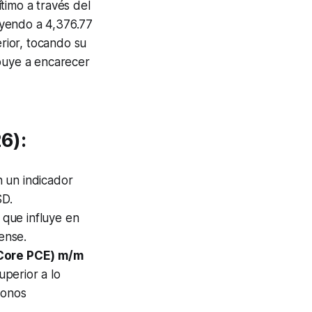
timo a través del
ayendo a 4,376.77
rior, tocando su
ibuye a encarecer
6):
n un indicador
SD.
 que influye en
ense.
(Core PCE) m/m
uperior a lo
bonos