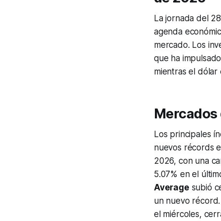
La jornada del 2
agenda económica
mercado. Los inve
que ha impulsado 
mientras el dólar
Mercados d
Los principales í
nuevos récords el
2026, con una caí
5.07% en el últim
Average
subió c
un nuevo récord.
el miércoles, cer