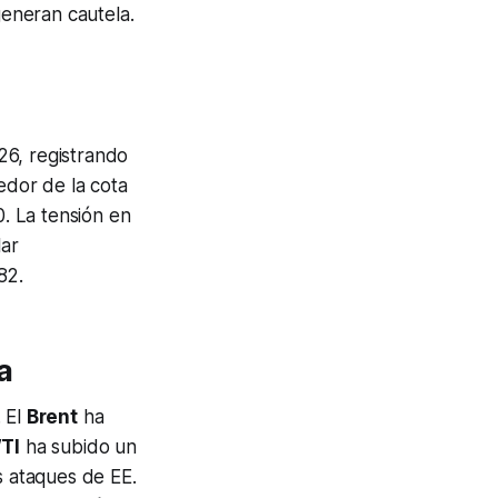
generan cautela.
26, registrando
edor de la cota
0. La tensión en
lar
82.
a
. El
Brent
ha
TI
ha subido un
s ataques de EE.