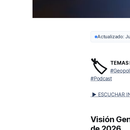
Actualizado: 
🏷️
TEMAS 
#Geopolí
#Podcast
▶ ESCUCHAR I
Visión Gen
de 2026