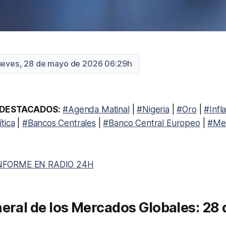
Jueves, 28 de mayo de 2026 06:29h
DESTACADOS:
#Agenda Matinal
|
#Nigeria
|
#Oro
|
#Infl
tica
|
#Bancos Centrales
|
#Banco Central Europeo
|
#Me
NFORME EN RADIO 24H
eral de los Mercados Globales: 28