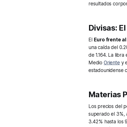
resultados corpor
Divisas: E
El
Euro frente a
una caída del 0.2
de 1.164. La libra 
Medio
Oriente
y e
estadounidense c
Materias P
Los precios del p
superado el 3%, a
3.42% hasta los 9