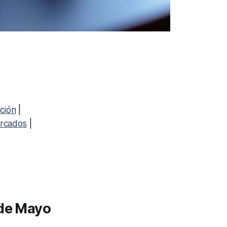
ación
|
rcados
|
 de Mayo