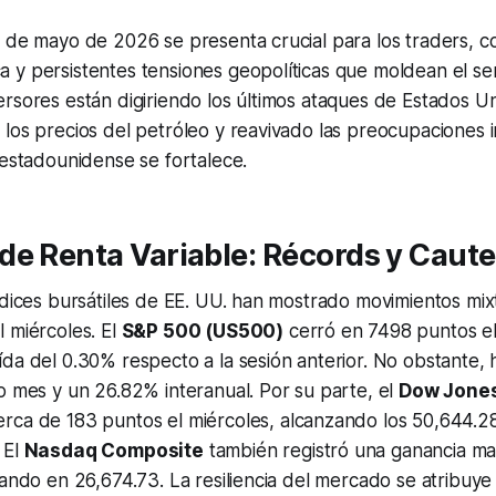
8 de mayo de 2026 se presenta crucial para los traders, 
 y persistentes tensiones geopolíticas que moldean el se
rsores están digiriendo los últimos ataques de Estados Un
los precios del petróleo y reavivado las preocupaciones in
 estadounidense se fortalece.
e Renta Variable: Récords y Caute
ndices bursátiles de EE. UU. han mostrado movimientos mix
 miércoles. El
S&P 500 (US500)
cerró en 7498 puntos e
da del 0.30% respecto a la sesión anterior. No obstante,
o mes y un 26.82% interanual. Por su parte, el
Dow Jones
erca de 183 puntos el miércoles, alcanzando los 50,644.2
 El
Nasdaq Composite
también registró una ganancia ma
rando en 26,674.73. La resiliencia del mercado se atribuye 