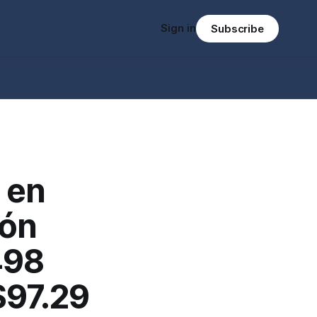
Sign in
Subscribe
 en
ión
498
$97.29