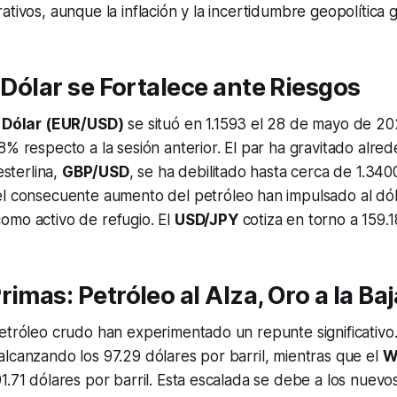
ativos, aunque la inflación y la incertidumbre geopolítica 
l Dólar se Fortalece ante Riesgos
l Dólar (EUR/USD)
se situó en 1.1593 el 28 de mayo de 20
8% respecto a la sesión anterior. El par ha gravitado alred
esterlina,
GBP/USD
, se ha debilitado hasta cerca de 1.340
l consecuente aumento del petróleo han impulsado al dó
omo activo de refugio. El
USD/JPY
cotiza en torno a 159.1
rimas: Petróleo al Alza, Oro a la Baj
etróleo crudo han experimentado un repunte significativo
lcanzando los 97.29 dólares por barril, mientras que el
W
1.71 dólares por barril. Esta escalada se debe a los nuevo