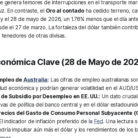
ue genera temores de interrupciones en el transporte marí
z. En contraste, el
Oro al contado
ha cedido terreno, c
y el 28 de mayo de 2026, un 1.78% menos que el día ante
sde el 27 de marzo. La fortaleza del dólar también contr
s tenedores de otras divisas.
onómica Clave (28 de Mayo de 202
mpleo de
Australia
:
Las cifras de empleo australianas so
salud económica y podrían generar volatilidad en el AUD/U
 de Subsidio por Desempleo en EE. UU.:
Un dato crucial
ivas de política del banco central y en el dólar estadounid
Precios del Gasto de Consumo Personal Subyacente 
l indicador de inflación preferido de la
Fed
. Una lectura s
ría impulsar aún más el dólar y los rendimientos de los 