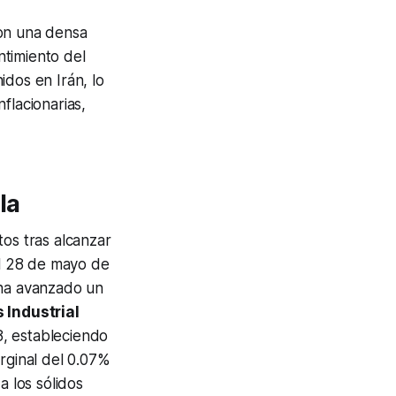
con una densa
ntimiento del
idos en Irán, lo
flacionarias,
la
tos tras alcanzar
l 28 de mayo de
 ha avanzado un
 Industrial
8, estableciendo
rginal del 0.07%
a los sólidos