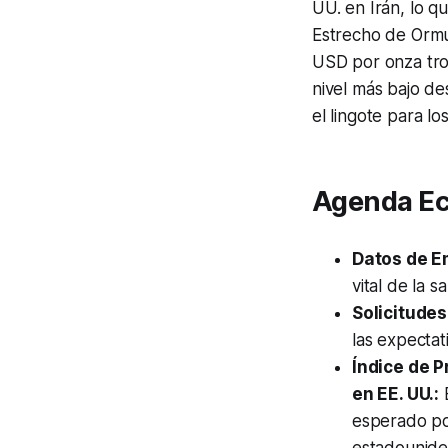
UU. en Irán, lo q
Estrecho de Ormu
USD por onza tro
nivel más bajo de
el lingote para lo
Agenda Ec
Datos de E
vital de la 
Solicitudes
las expectat
Índice de 
en EE. UU.:
E
esperado pod