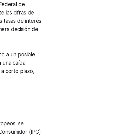
 Federal de
 las cifras de
s tasas de interés
mera decisión de
no a un posible
a una caída
s a corto plazo,
opeos, se
l Consumidor (IPC)