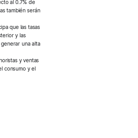
cto al 0.7% de
stas también serán
ipa que las tasas
erior y las
 generar una alta
oristas y ventas
el consumo y el