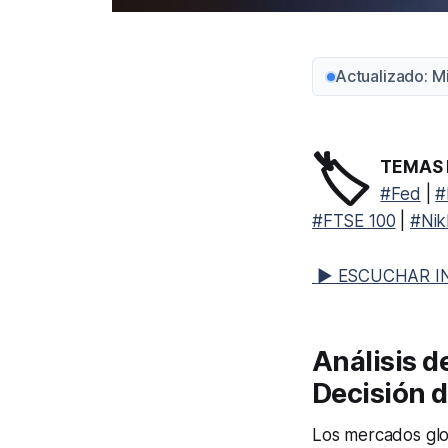
Actualizado: M
🏷️
TEMAS 
#Fed
|
#
#FTSE 100
|
#Nik
▶ ESCUCHAR I
Análisis d
Decisión d
Los mercados glob