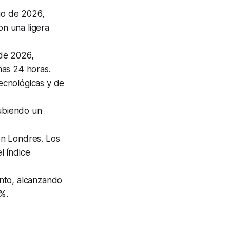
nio de 2026,
on una ligera
 de 2026,
mas 24 horas.
ecnológicas y de
subiendo un
en Londres. Los
l índice
nto, alcanzando
4%.