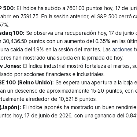
P 500:
El índice ha subido a 7601.00 puntos hoy, 17 de ju
brir en 7591.75. En la sesión anterior, el S&P 500 cerró c
57%.
sdaq 100:
Se observa una recuperación hoy, 17 de junio
n 30,436.50 puntos con un aumento del 0.35% en las últi
 una caída del 1.9% en la sesión del martes. Las
acciones
t
ores han mostrado una subida en la jornada de hoy.
w Jones:
El índice industrial mostró fortaleza el martes, 
sado por acciones financieras e industriales.
SE 100 (Reino Unido):
Se espera una apertura a la baja 
ican un descenso de aproximadamente 15-20 puntos, con e
ctualmente alrededor de 10,521.8 puntos.
(Japón):
El índice japonés ha mostrado un buen rendimie
untos hoy, 17 de junio de 2026, con una ganancia del 0.8