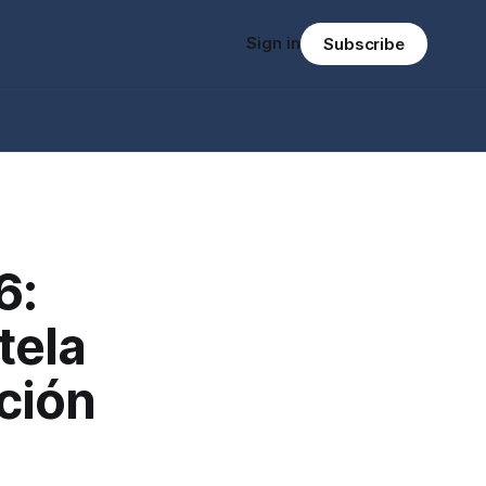
Sign in
Subscribe
6:
tela
ación