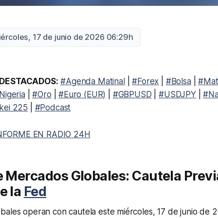
iércoles, 17 de junio de 2026 06:29h
DESTACADOS:
#Agenda Matinal
|
#Forex
|
#Bolsa
|
#Mat
Nigeria
|
#Oro
|
#Euro (EUR)
|
#GBPUSD
|
#USDJPY
|
#Na
kei 225
|
#Podcast
NFORME EN RADIO 24H
e Mercados Globales: Cautela Previa
e la
Fed
ales operan con cautela este miércoles, 17 de junio de 2