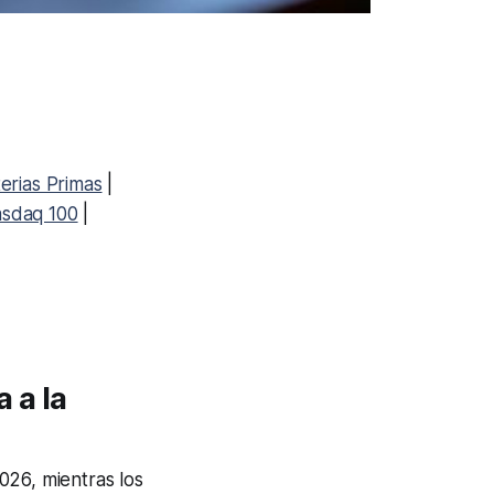
erias Primas
|
sdaq 100
|
 a la
026, mientras los