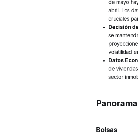
de mayo hay
abril. Los d
cruciales pa
Decisión de
se mantendrá
proyecciones
volatilidad 
Datos Econ
de viviendas
sector inmob
Panorama 
Bolsas