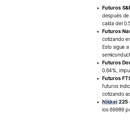
Futuros S&
después de a
caída del 0.
Futuros Na
cotizando e
Esto sigue a
semiconduct
Futuros Do
0.64%, impul
Futuros FT
futuros ind
cotizando a
Nikkei
225 
los 69989 p