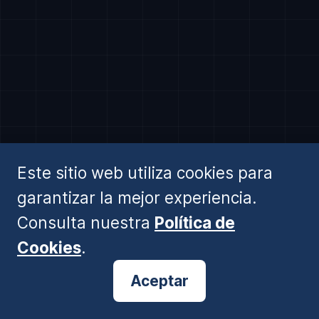
Descubrir Software Institucional →
Este sitio web utiliza cookies para
garantizar la mejor experiencia.
Consulta nuestra
Política de
Cookies
.
⚠️ AVISO ESMA:
Información generada por IA. No es asesoramiento financiero ni recomendación de
inversión. Operar conlleva alto riesgo.
© 2026 BlogForex.es
Aceptar