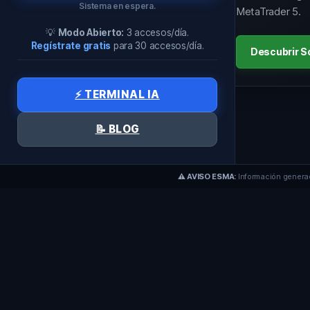
Sistema en espera.
MetaTrader 5.
💡
Modo Abierto:
3 accesos/día.
Regístrate gratis
para 30 accesos/día.
Descubrir So
⚡ TERMINAL IA
📝 BLOG
⚠️ AVISO ESMA:
Información generada