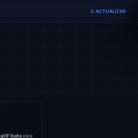
Sign in
Subscribe
↻ ACTUALIZAR
TO
ngHF Suite
para