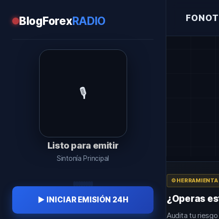
FONOT
BlogForex
RADIO
R
🎙️
Listo para emitir
Sintonía Principal
⚙️ HERRAMIENTA
¿Operas esta
▶ INICIAR EMISIÓN 24H
Audita tu riesgo