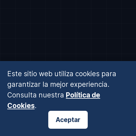
Descubrir Software Institucional →
Este sitio web utiliza cookies para
garantizar la mejor experiencia.
Consulta nuestra
Política de
Cookies
.
⚠️ AVISO ESMA:
Información generada por IA. No es asesoramiento financiero ni recomendación de
inversión. Operar conlleva alto riesgo.
© 2026 BlogForex.es
Aceptar